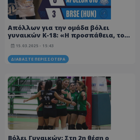
Απόλλων για την ομάδα βόλει
γυναικών Κ-18: «Η προσπάθεια, το
πάθος και η αγωνιστικότητα σας,
15.03.2025 - 15:43
μας κάνουν περήφανους!»
ΔΙΑΒΆΣΤΕ ΠΕΡΙΣΣΌΤΕΡΑ
Βόλει Γυναικών: Στη 2η θέση ο