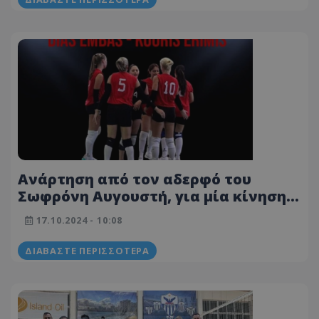
Ανάρτηση από τον αδερφό του
Σωφρόνη Αυγουστή, για μία κίνηση
fair-play σε αγώνα βόλεϊ γυναικών
17.10.2024 - 10:08
ΔΙΑΒΆΣΤΕ ΠΕΡΙΣΣΌΤΕΡΑ