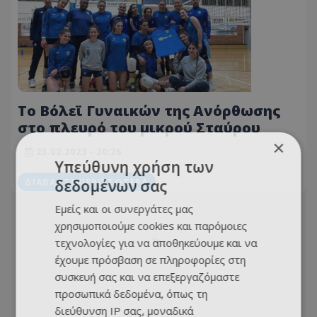
Το Βόλεϊ Γυναικών της Ανόρθωσης
στο πλευρό του μικρού Σταύρου
×
23.02.2023 - 20:26
Υπεύθυνη χρήση των
ΔΙΑΒΆΣΤΕ ΠΕΡΙΣΣΌΤΕΡΑ
δεδομένων σας
Εμείς και οι συνεργάτες μας
χρησιμοποιούμε cookies και παρόμοιες
τεχνολογίες για να αποθηκεύουμε και να
έχουμε πρόσβαση σε πληροφορίες στη
συσκευή σας και να επεξεργαζόμαστε
προσωπικά δεδομένα, όπως τη
διεύθυνση IP σας, μοναδικά