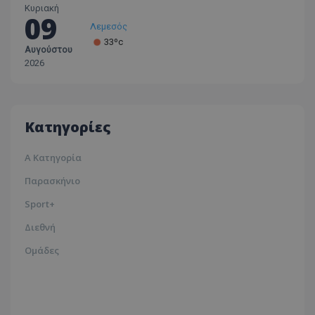
Κυριακή
09
Λεμεσός
33ºc
Αυγούστου
Λάρνακα
2026
30ºc
Λευκωσία
35ºc
Κατηγορίες
Α Κατηγορία
Παρασκήνιο
Sport+
Διεθνή
Ομάδες