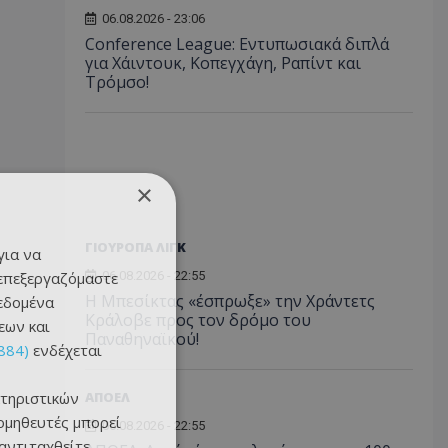
06.08.2026 - 23:06
Conference League: Εντυπωσιακά διπλά
για Χάιντουκ, Κοπεγχάγη, Ραπίντ και
Τρόμσο!
×
ΓΙΟΥΡΟΠΑ ΛΙΓΚ
για να
 επεξεργαζόμαστε
06.08.2026 - 22:55
Η Μπεσίκτας «έσπρωξε» την Χράντετς
δεδομένα
Κράλοβε προς τον δρόμο του
εων και
Παναθηναϊκού!
884)
ενδέχεται
τηριστικών
ΑΠΟΕΛ
ομηθευτές μπορεί
06.08.2026 - 22:55
 αντιταχθείτε