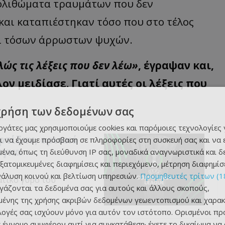
πολιθώματα τραυμάτων που δεν
και καταπιέστηκαν τόσο που στο τέλος
τι τόσων άρρωστων ψυχών.
λώς τις λέξεις που δεν λέω»
, έγραψαν και,
ον μειδίασε. Γιατί αυτές οι λέξεις που
χρήση των δεδομένων σας
εργάτες μας χρησιμοποιούμε cookies και παρόμοιες τεχνολογίες 
αρτίζαν, οριακό
ι να έχουμε πρόσβαση σε πληροφορίες στη συσκευή σας και να
άγκα
ένα, όπως τη διεύθυνση IP σας, μοναδικά αναγνωριστικά και 
εξατομικευμένες διαφημίσεις και περιεχόμενο, μέτρηση διαφημίσ
νάλυση κοινού και βελτίωση υπηρεσιών.
Προμηθευτές τρίτων (1
ατικό γύρο του
ργάζονται τα δεδομένα σας για αυτούς και άλλους σκοπούς,
ένης της χρήσης ακριβών δεδομένων γεωεντοπισμού και χαρακ
ιλογές σας ισχύουν μόνο για αυτόν τον ιστότοπο. Ορισμένοι πρ
 έννομο συμφέρον αντί για συγκατάθεση· έχετε το δικαίωμα να