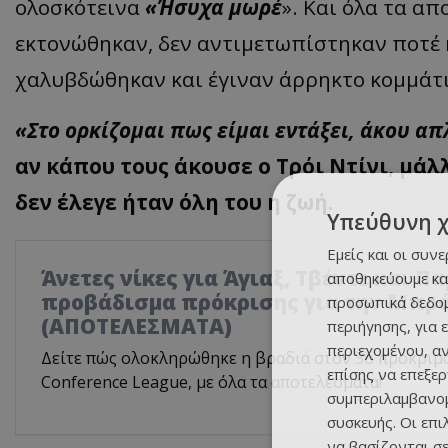
ολοσκότεινα
«Ήσυχα μωρέ
». Και όλα τα α
εκτονώθηκαν, δεν αντιμετωπίστηκαν ποτέ 
χαλυβδώθηκαν και έγιναν άρρηκτο κομμά
«Στο ορκίζομαι πως είμαι εντάξει, άκου απ
αν κάπου τους άκουσε ο Τρόι Ντίνι, μάλλ
δεν έλεγε ήταν όλη του η ζωή.
Υπεύθυνη 
Εμείς και οι συν
Άνετες νίκες για Άγιαξ, Τβέντε και Π
αποθηκεύουμε κα
προβάδισμα πρόκρισης για την Μπρ
προσωπικά δεδομ
(ΑΠΟΤΕΛΕΣΜΑΤΑ)
περιήγησης, για 
περιεχομένου, α
Δείτε πώς ολοκληρώθηκε η βραδιά στον 3ο προκριμ
επίσης να επεξε
Conference League, με όλα τα αποτελέσματα!
συμπεριλαμβανομ
συσκευής. Οι επ
να βασίζονται σε