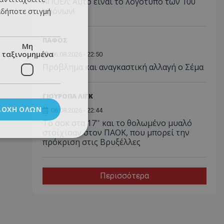
ΑΠΟΕΛ: Αυτό είναι το λογότυπο των 100
χρόνων!
αδήποτε στιγμή
ΠΑΦΟΣ
Μη
ταξινομημένα
06.08.2026 - 22:50
Πρόβλημα και αναγκαστική αλλαγή ο Σέμα
ΓΙΟΥΡΟΠΑ ΛΙΓΚ
ΔΟΧΉ ΌΛΩΝ
06.08.2026 - 22:44
Το σοκ στα 17'' και το θολωμένο μυαλό
στοίχισαν στον ΠΑΟΚ, που μπορεί την
πρόκριση στις Βρυξέλλες
Περισσότερα