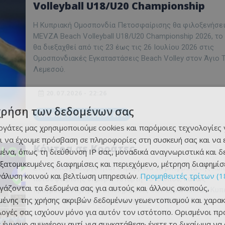
Volleyball U18/U20 Championship
Η Κυπριακή Ομοσπονδία Πετοσφαίρισης θα φιλοξενήσει
MEVZA Beach Volleyball U18/U20 Championship 2026, το
θα διεξαχθεί από τις 23 έως τις 26 Ιουλίου 2026 στις
Ομοσπονδιακές Εγκαταστάσεις Beach Volley στον Άγιο
Λεμεσού.
20.07.2026 - 22:26
χρήση των δεδομένων σας
ΔΙΑΒΆΣΤΕ ΠΕΡΙΣΣΌΤΕΡΑ
εργάτες μας χρησιμοποιούμε cookies και παρόμοιες τεχνολογίες 
ι να έχουμε πρόσβαση σε πληροφορίες στη συσκευή σας και να
Κόντρα σε Κροάτες...
ένα, όπως τη διεύθυνση IP σας, μοναδικά αναγνωριστικά και 
εξατομικευμένες διαφημίσεις και περιεχόμενο, μέτρηση διαφημίσ
Στο Λουξεμβούργο ήταν στραμμένα τα βλέμματα της κυ
νάλυση κοινού και βελτίωση υπηρεσιών.
Προμηθευτές τρίτων (1
πετοσφαίρισης σήμερα, Τετάρτη 15 Ιουλίου, καθώς
ργάζονται τα δεδομένα σας για αυτούς και άλλους σκοπούς,
πραγματοποιήθηκαν οι κληρώσεις των Ευρωπαϊκών Κυ
ένης της χρήσης ακριβών δεδομένων γεωεντοπισμού και χαρακ
της CEV για την αγωνιστική περίοδο 2026-2027.
ιλογές σας ισχύουν μόνο για αυτόν τον ιστότοπο. Ορισμένοι πρ
 έννομο συμφέρον αντί για συγκατάθεση· έχετε το δικαίωμα να
15.07.2026 - 16:01