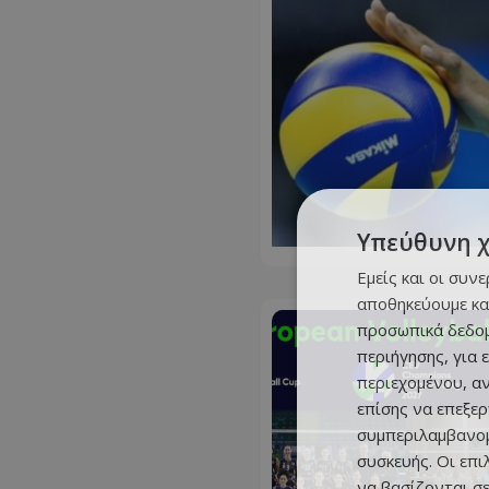
Υπεύθυνη 
Εμείς και οι συν
αποθηκεύουμε κα
προσωπικά δεδομ
περιήγησης, για 
περιεχομένου, α
επίσης να επεξε
συμπεριλαμβανομ
συσκευής. Οι επ
να βασίζονται σε