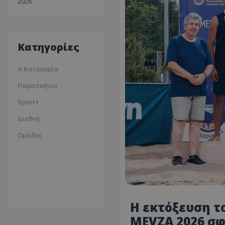
2026
30ºc
Λευκωσία
35ºc
Κατηγορίες
Α Κατηγορία
Παρασκήνιο
Sport+
Διεθνή
Ομάδες
Η εκτόξευση το
MEVZA 2026 σφ