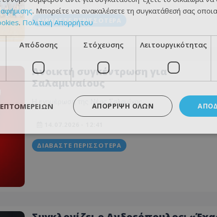
ιαφήμισης
. Μπορείτε να ανακαλέσετε τη συγκατάθεσή σας οποι
ΔΙΑΒΆΣΤΕ ΠΕΡΙΣΣΌΤΕΡΑ
ookies
.
Πολιτική Απορρήτου
Απόδοσης
Στόχευσης
Λειτουργικότητας
Ανοικτή συγκέντρωση για
Σαλαμιναίους
Η ενημέρωση της Νέας Σαλαμίνας
ΛΕΠΤΟΜΕΡΕΙΏΝ
ΑΠΌΡΡΙΨΗ ΌΛΩΝ
ΑΠΟ
14.07.2026 - 12:41
ΔΙΑΒΆΣΤΕ ΠΕΡΙΣΣΌΤΕΡΑ
Συγκλονίζει ο Ανδρεόπουλος: «Έχ