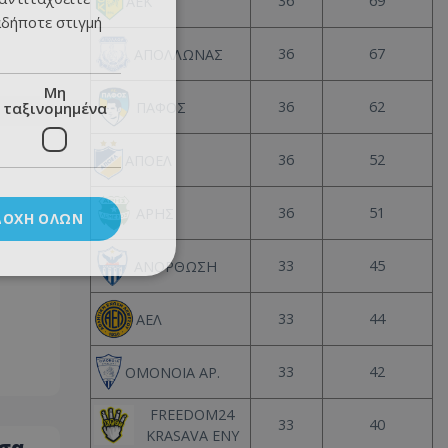
36
69
ΑΕΚ
αδήποτε στιγμή
36
67
ΑΠΟΛΛΩΝΑΣ
Μη
36
62
ταξινομημένα
ΠΑΦΟΣ
36
52
ΑΠΟΕΛ
36
51
ΑΡΗΣ
ΔΟΧΉ ΌΛΩΝ
33
45
ΑΝΟΡΘΩΣΗ
33
44
ΑΕΛ
33
42
ΟΜΟΝΟΙΑ ΑΡ.
FREEDOM24
33
40
KRASAVA ΕΝΥ
ασα