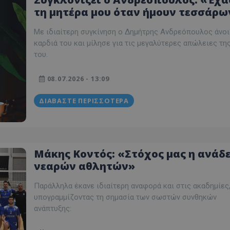
τη μητέρα μου όταν ήμουν τεσσάρω
δεν τη θυμάμαι καν...» (ΒΙΝΤΕΟ)
Με ιδιαίτερη συγκίνηση ο Δημήτρης Ανδρεόπουλος άνοι
καρδιά του και μίλησε για τις μεγαλύτερες απώλειες τη
του.
08.07.2026 - 13:09
ΔΙΑΒΆΣΤΕ ΠΕΡΙΣΣΌΤΕΡΑ
Μάκης Κοντός: «Στόχος μας η ανάδ
νεαρών αθλητών»
Παράλληλα έκανε ιδιαίτερη αναφορά και στις ακαδημίες
υπογραμμίζοντας τη σημασία των σωστών συνθηκών
ανάπτυξης: