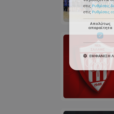
στις
Ρυθμίσεις δ
στις
Ρυθμίσεις c
Απολύτως
απαραίτητα
ΕΜΦΆΝΙΣΗ 