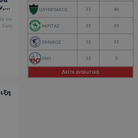
ν,
33
40
ΟΛΥΜΠΙΑΚΟΣ
ξε την
33
35
ΑΚΡΙΤΑΣ
ς ζωής
33
33
ΕΘΝΙΚΟΣ
33
5
ΕΝΠ
Δείτε αναλυτικά
ειξη
,