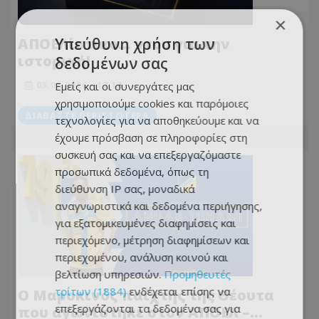
×
ΑΠΟΕΛίστικο... ντου για την
Υπεύθυνη χρήση των
ιστορική!
δεδομένων σας
03.08.2026 - 17:13
Εμείς και οι συνεργάτες μας
χρησιμοποιούμε cookies και παρόμοιες
ΔΙΑΒΆΣΤΕ ΠΕΡΙΣΣΌΤΕΡΑ
τεχνολογίες για να αποθηκεύουμε και να
έχουμε πρόσβαση σε πληροφορίες στη
συσκευή σας και να επεξεργαζόμαστε
προσωπικά δεδομένα, όπως τη
διεύθυνση IP σας, μοναδικά
αναγνωριστικά και δεδομένα περιήγησης,
για εξατομικευμένες διαφημίσεις και
περιεχόμενο, μέτρηση διαφημίσεων και
περιεχομένου, ανάλυση κοινού και
βελτίωση υπηρεσιών.
Προμηθευτές
τρίτων (1884)
ενδέχεται επίσης να
Ο Μαροκινός παίχτης της Θέουτα
επεξεργάζονται τα δεδομένα σας για
που αγωνίστηκε στον ΑΠΟΕΛ –