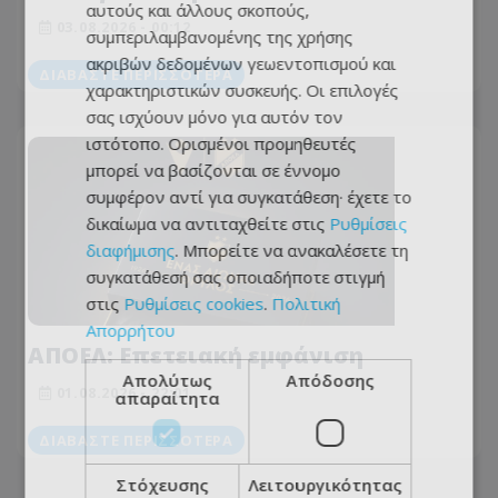
αυτούς και άλλους σκοπούς,
Πέρασε και από ΠΑΟ
03.08.2026 - 00:12
συμπεριλαμβανομένης της χρήσης
ακριβών δεδομένων γεωεντοπισμού και
ΔΙΑΒΆΣΤΕ ΠΕΡΙΣΣΌΤΕΡΑ
χαρακτηριστικών συσκευής. Οι επιλογές
σας ισχύουν μόνο για αυτόν τον
ιστότοπο. Ορισμένοι προμηθευτές
μπορεί να βασίζονται σε έννομο
συμφέρον αντί για συγκατάθεση· έχετε το
δικαίωμα να αντιταχθείτε στις
Ρυθμίσεις
διαφήμισης
. Μπορείτε να ανακαλέσετε τη
συγκατάθεσή σας οποιαδήποτε στιγμή
στις
Ρυθμίσεις cookies
.
Πολιτική
Απορρήτου
ΑΠΟΕΛ: Επετειακή εμφάνιση
Απολύτως
Απόδοσης
01.08.2026 - 22:01
απαραίτητα
ΔΙΑΒΆΣΤΕ ΠΕΡΙΣΣΌΤΕΡΑ
Στόχευσης
Λειτουργικότητας