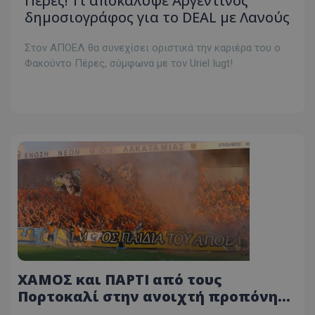
Πέρες! Τι αποκάλυψε Αργεντινός
δημοσιογράφος για το DEAL με Λανούς
Στον ΑΠΟΕΛ θα συνεχίσει οριστικά την καριέρα του ο
Φακούντο Πέρες, σύμφωνα με τον Uriel Iugt!
ΧΑΜΟΣ και ΠΑΡΤΙ από τους
Πορτοκαλί στην ανοιχτή προπόνηση
του ΑΠΟΕΛ! (ΒΙΝΤΕΟ - ΦΩΤΟΓΡΑΦΙΕΣ)