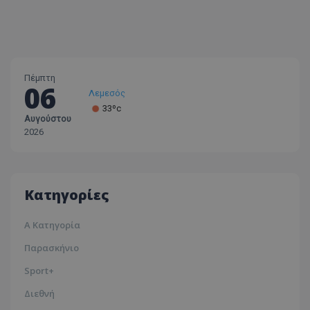
Πέμπτη
06
Λεμεσός
33ºc
Αυγούστου
Λάρνακα
2026
30ºc
Λευκωσία
35ºc
Κατηγορίες
Α Κατηγορία
Παρασκήνιο
Sport+
Διεθνή