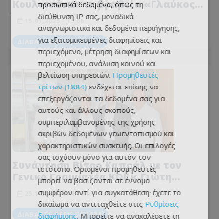
Κουλιτσένκο τα βραβεία «Γλαύκος
προσωπικά δεδομένα, όπως τη
Κληρίδης» για το 2024
διεύθυνση IP σας, μοναδικά
15.01.2025 - 15:06
αναγνωριστικά και δεδομένα περιήγησης,
για εξατομικευμένες διαφημίσεις και
ΔΙΑΒΆΣΤΕ ΠΕΡΙΣΣΌΤΕΡΑ
περιεχόμενο, μέτρηση διαφημίσεων και
περιεχομένου, ανάλυση κοινού και
βελτίωση υπηρεσιών.
Προμηθευτές
τρίτων (1884)
ενδέχεται επίσης να
επεξεργάζονται τα δεδομένα σας για
αυτούς και άλλους σκοπούς,
συμπεριλαμβανομένης της χρήσης
ακριβών δεδομένων γεωεντοπισμού και
χαρακτηριστικών συσκευής. Οι επιλογές
σας ισχύουν μόνο για αυτόν τον
Συνάντηση Βίτορ Καπράλ με τον
ιστότοπο. Ορισμένοι προμηθευτές
Γενικό Γραμματέα ΚΟΕ κ.Γιώτη
μπορεί να βασίζονται σε έννομο
Ιωαννίδη στο Ολυμπιακό Μέγαρο
συμφέρον αντί για συγκατάθεση· έχετε το
25.10.2024 - 14:03
δικαίωμα να αντιταχθείτε στις
Ρυθμίσεις
ΔΙΑΒΆΣΤΕ ΠΕΡΙΣΣΌΤΕΡΑ
διαφήμισης
. Μπορείτε να ανακαλέσετε τη