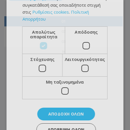
συγκατάθεσή σας οποιαδήποτε στιγμή
στις
Ρυθμίσεις cookies
.
Πολιτική
Απορρήτου
01
Απολύτως
Απόδοσης
02
απαραίτητα
03
Στόχευσης
Λειτουργικότητας
Μη ταξινομημένα
ΑΠΟΔΟΧΉ ΌΛΩΝ
ΑΠΌΡΡΙΨΗ ΌΛΩΝ