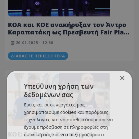
ΚΟΑ και ΚΟΕ ανακήρυξαν τον Άντρο
Καραπατάκη ως Πρεσβευτή Fair Play
για το 2025
20.01.2025 - 12:50
ΔΙΑΒΆΣΤΕ ΠΕΡΙΣΣΌΤΕΡΑ
×
Υπεύθυνη χρήση των
δεδομένων σας
Εμείς και οι συνεργάτες μας
χρησιμοποιούμε cookies και παρόμοιες
τεχνολογίες για να αποθηκεύουμε και να
έχουμε πρόσβαση σε πληροφορίες στη
ΚΟΕ: Σε Παύλο Κοντίδη και
συσκευή σας και να επεξεργαζόμαστε