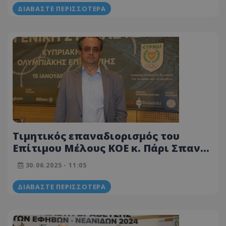
και αγωνιστικό πνεύμα»
ΔΙΑΒΆΣΤΕ ΠΕΡΙΣΣΌΤΕΡΑ
Τιμητικός επαναδιορισμός του
Επίτιμου Μέλους ΚΟΕ κ. Πάρι Σπανού
στην Επιτροπή Νομικών Θεμάτων
30.06.2025 - 11:05
των Ευρωπαϊκών Ολυμπιακών
Επιτροπών
ΔΙΑΒΆΣΤΕ ΠΕΡΙΣΣΌΤΕΡΑ