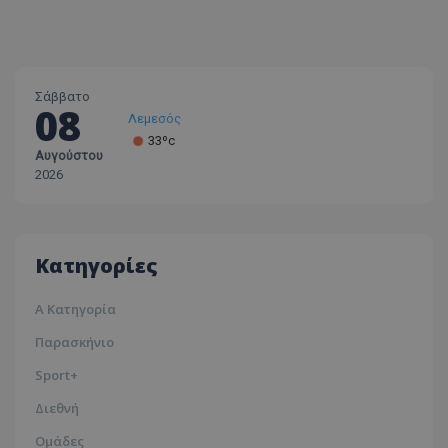
Σάββατο
08
Λεμεσός
33ºc
Αυγούστου
Λάρνακα
2026
30ºc
Λευκωσία
35ºc
Κατηγορίες
Α Κατηγορία
Παρασκήνιο
Sport+
Διεθνή
Ομάδες