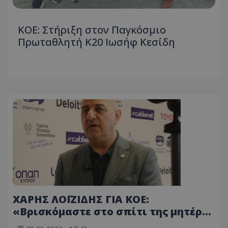
ΚΟΕ: Στήριξη στον Παγκόσμιο
Πρωταθλητή Κ20 Ιωσήφ Κεσίδη
ΧΑΡΗΣ ΛΟΪΖΙΔΗΣ ΓΙΑ ΚΟΕ:
«Βρισκόμαστε στο σπίτι της μητέρας
όλων των ομοσπονδιών…» (ΒΙΝΤΕΟ)