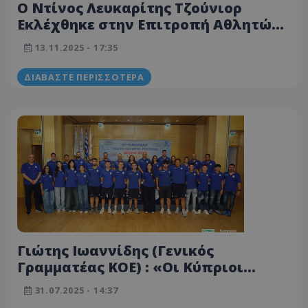
Ο Ντίνος Λευκαρίτης Τζούνιορ
Εκλέχθηκε στην Επιτροπή Αθλητών
της EOC - Ιστορική στιγμή για την
13.11.2025 - 17:35
Επιτροπή Αθλητών της ΚΟΕ
ΔΙΑΒΆΣΤΕ ΠΕΡΙΣΣΌΤΕΡΑ
Γιώτης Ιωαννίδης (Γενικός
Γραμματέας ΚΟΕ) : «Οι Κύπριοι
αθλητές εκπροσώπησαν τη χώρα
31.07.2025 - 14:37
μας με εξαιρετικό ήθος, πειθαρχία