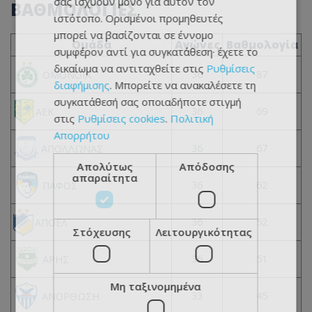
σας ισχύουν μόνο για αυτόν τον
ΒΑΘΜΟΛΟΓΙΕΣ
ιστότοπο. Ορισμένοι προμηθευτές
μπορεί να βασίζονται σε έννομο
Ομάδα
Αγώνες
Βαθμολογία
συμφέρον αντί για συγκατάθεση· έχετε το
δικαίωμα να αντιταχθείτε στις
Ρυθμίσεις
36
87
ΟΜΟΝΟΙΑ
διαφήμισης
. Μπορείτε να ανακαλέσετε τη
συγκατάθεσή σας οποιαδήποτε στιγμή
36
69
ΑΕΚ
στις
Ρυθμίσεις cookies
.
Πολιτική
Απορρήτου
36
67
ΑΠΟΛΛΩΝΑΣ
Απολύτως
Απόδοσης
απαραίτητα
36
62
ΠΑΦΟΣ
36
52
ΑΠΟΕΛ
Στόχευσης
Λειτουργικότητας
36
51
ΑΡΗΣ
Μη ταξινομημένα
33
45
ΑΝΟΡΘΩΣΗ