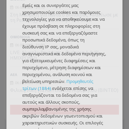
Εμείς και οι συνεργάτες μας
06.08.2026 - 21:13
χρησιμοποιούμε cookies και παρόμοιες
Στη Μαδρίτη για πάντα ο Βινίσιους: Ανανέωσε με
τεχνολογίες για να αποθηκεύουμε και να
τη Ρεάλ μέχρι το καλοκαίρι του 2032!
έχουμε πρόσβαση σε πληροφορίες στη
συσκευή σας και να επεξεργαζόμαστε
ΟΜΟΝΟΙΑ
προσωπικά δεδομένα, όπως τη
06.08.2026 - 21:00
διεύθυνση IP σας, μοναδικά
LIVE: Λίνκολν Ρεντ Ιμπς - Ομόνοια 1-0 (Β'
αναγνωριστικά και δεδομένα περιήγησης,
ΗΜΙΧΡΟΝΟ)
για εξατομικευμένες διαφημίσεις και
περιεχόμενο, μέτρηση διαφημίσεων και
περιεχομένου, ανάλυση κοινού και
ΑΕΛ
βελτίωση υπηρεσιών.
Προμηθευτές
06.08.2026 - 20:55
τρίτων (1884)
ενδέχεται επίσης να
Φιλική νίκη για ΑΕΛ επί του Ατρόμητου (BINTEO)
επεξεργάζονται τα δεδομένα σας για
αυτούς και άλλους σκοπούς,
συμπεριλαμβανομένης της χρήσης
Περισσότερα
ακριβών δεδομένων γεωεντοπισμού και
χαρακτηριστικών συσκευής. Οι επιλογές