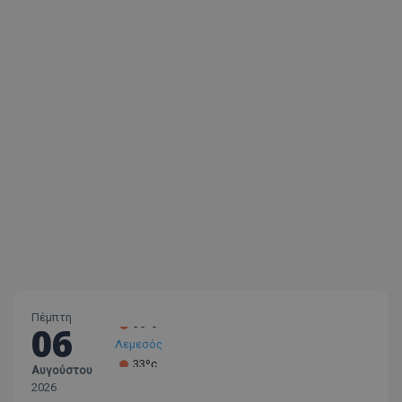
Πέμπτη
06
Λεμεσός
33ºc
Αυγούστου
Λάρνακα
2026
30ºc