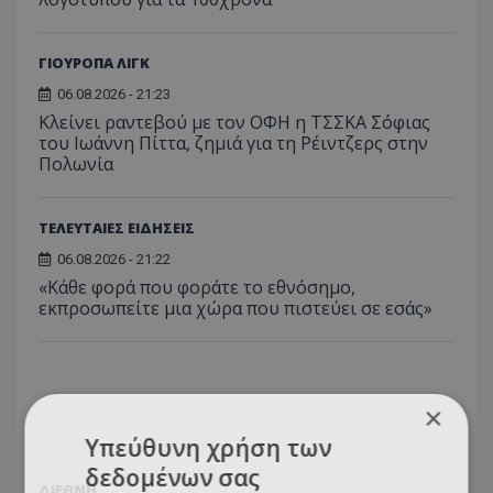
ΓΙΟΥΡΟΠΑ ΛΙΓΚ
06.08.2026 - 21:23
Κλείνει ραντεβού με τον ΟΦΗ η ΤΣΣΚΑ Σόφιας
του Ιωάννη Πίττα, ζημιά για τη Ρέιντζερς στην
Πολωνία
ΤΕΛΕΥΤΑΙΕΣ ΕΙΔΗΣΕΙΣ
06.08.2026 - 21:22
«Κάθε φορά που φοράτε το εθνόσημο,
εκπροσωπείτε μια χώρα που πιστεύει σε εσάς»
×
Υπεύθυνη χρήση των
δεδομένων σας
ΔΙΕΘΝΗ