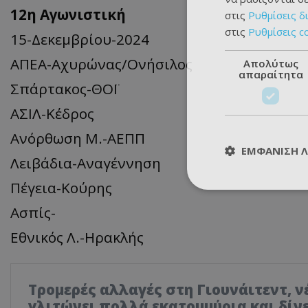
12η Αγωνιστική
στις
Ρυθμίσεις δ
στις
Ρυθμίσεις c
15-Δεκεμβρίου-2024
ΑΠΕΑ-Αχυρώνας/Ονήσιλος
Απολύτως
απαραίτητα
Σπάρτακος-ΘΟΪ
ΑΣΙΛ-Κέδρος
Ανόρθωση Μ.-ΑΕΠΠ
ΕΜΦΆΝΙΣΗ 
Λειβάδια-Αναγέννηση
Πέγεια-Κούρης
Ασπίς-
Εθνικός Λ.-Ηρακλής
Τρομερές αλλαγές στη Γιουνάιτεντ, ν
γλιτώνει πολλά εκατομμύρια και δίνε