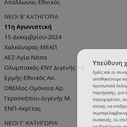
Απόλλωνας-Εθνικός
ΝΕΟΙ Β' ΚΑΤΗΓΟΡΙΑ
11η Αγωνιστική
15-Δεκεμβρίου-2024
Χαλκάνορας-ΜΕΑΠ
ΑΕΖ-Αγία Νάπα
Υπεύθυνη 
Ολυμπιακός-ΕΝΥ Διγενής Υψ.
Εμείς και οι συν
Ερμής-Εθνικός Ασ.
αποθηκεύουμε κα
προσωπικά δεδομ
Οθέλλος-Ομόνοια Αρ.
περιήγησης, για 
Γεροσκήπου-Διγενής Μ.
περιεχομένου, α
επίσης να επεξε
ΕΝΠ-Ακρίτας
συμπεριλαμβανομ
συσκευής. Οι επ
ΝΕΟΙ Γ' ΚΑΤΗΓΟΡΙΑ
να βασίζονται σε