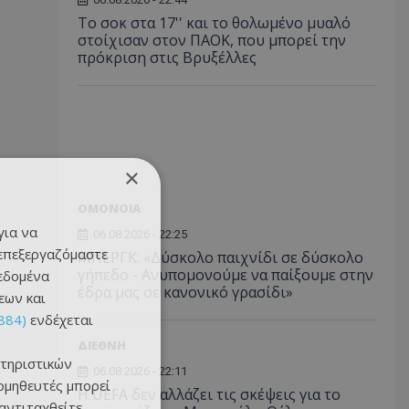
Το σοκ στα 17'' και το θολωμένο μυαλό
στοίχισαν στον ΠΑΟΚ, που μπορεί την
πρόκριση στις Βρυξέλλες
×
ΟΜΟΝΟΙΑ
για να
06.08.2026 - 22:25
 επεξεργαζόμαστε
ΜΠΕΡΓΚ: «Δύσκολο παιχνίδι σε δύσκολο
γήπεδο - Ανυπομονούμε να παίξουμε στην
δεδομένα
έδρα μας σε κανονικό γρασίδι»
εων και
884)
ενδέχεται
ΔΙΕΘΝΗ
τηριστικών
06.08.2026 - 22:11
ομηθευτές μπορεί
Η UEFA δεν αλλάζει τις σκέψεις για το
 αντιταχθείτε