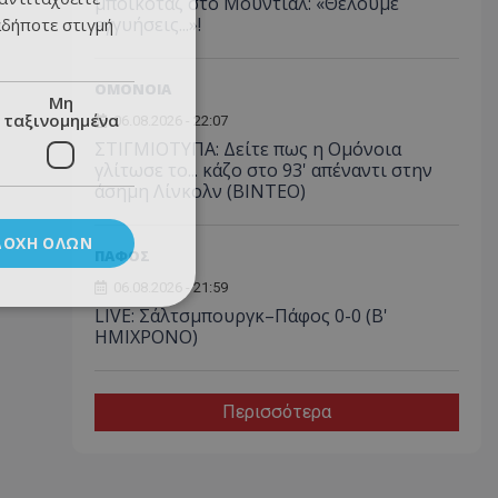
μποϊκοτάζ στο Μουντιάλ: «Θέλουμε
εγγυήσεις...»!
αδήποτε στιγμή
ΟΜΟΝΟΙΑ
Μη
ταξινομημένα
06.08.2026 - 22:07
ΣΤΙΓΜΙΟΤΥΠΑ: Δείτε πως η Ομόνοια
γλίτωσε το... κάζο στο 93' απέναντι στην
άσημη Λίνκολν (ΒΙΝΤΕΟ)
ΔΟΧΉ ΌΛΩΝ
ΠΑΦΟΣ
06.08.2026 - 21:59
LIVE: Σάλτσμπουργκ–Πάφος 0-0 (Β'
ΗΜΙΧΡΟΝΟ)
Περισσότερα