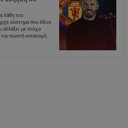
α λάθη του
ήρχε σύστημα που έδινε
ι αλλάξει με στόχο
ι την σωστή κατανομή