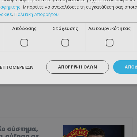
ιαφήμισης
. Μπορείτε να ανακαλέσετε τη συγκατάθεσή σας οποι
ookies
.
Πολιτική Απορρήτου
Απόδοσης
Στόχευσης
Λειτουργικότητας
ΛΕΠΤΟΜΕΡΕΙΏΝ
ΑΠΌΡΡΙΨΗ ΌΛΩΝ
ΑΠΟ
έο σύστημα,
ι αύξηση σε