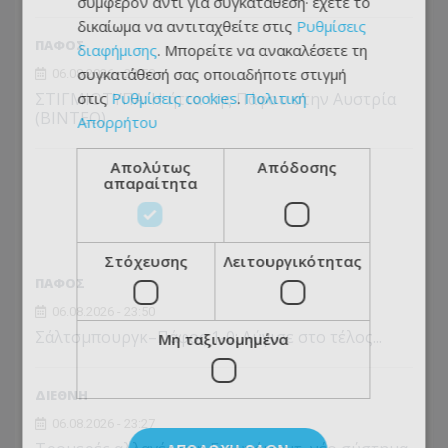
συμφέρον αντί για συγκατάθεση· έχετε το
δικαίωμα να αντιταχθείτε στις
Ρυθμίσεις
ΠΑΦΟΣ
διαφήμισης
. Μπορείτε να ανακαλέσετε τη
συγκατάθεσή σας οποιαδήποτε στιγμή
06.08.2026 - 23:58
ΣΤΙΓΜΙΟΤΥΠΑ: Η ήττα της Πάφου στην Αυστρία
στις
Ρυθμίσεις cookies
.
Πολιτική
(ΒΙΝΤΕΟ)
Απορρήτου
Απολύτως
Απόδοσης
απαραίτητα
Στόχευσης
Λειτουργικότητας
ΠΑΦΟΣ
06.08.2026 - 23:50
Σάλτσμπουργκ–Πάφος 1-0: Λύγισε στο τέλος...
Μη ταξινομημένα
ΔΙΕΘΝΗ
06.08.2026 - 23:27