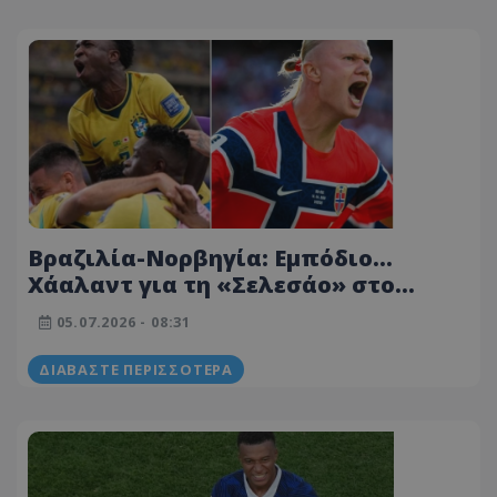
Βραζιλία-Νορβηγία: Εμπόδιο...
Χάαλαντ για τη «Σελεσάο» στο
δρόμο για τους «8»! (Πιθανές
05.07.2026 - 08:31
ενδεκάδες)
ΔΙΑΒΆΣΤΕ ΠΕΡΙΣΣΌΤΕΡΑ