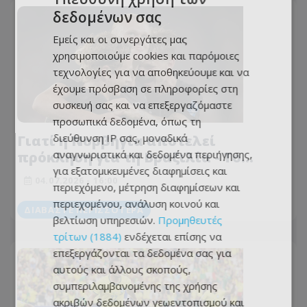
δεδομένων σας
Εμείς και οι συνεργάτες μας
χρησιμοποιούμε cookies και παρόμοιες
τεχνολογίες για να αποθηκεύουμε και να
έχουμε πρόσβαση σε πληροφορίες στη
συσκευή σας και να επεξεργαζόμαστε
προσωπικά δεδομένα, όπως τη
διεύθυνση IP σας, μοναδικά
Γιατί η Νορβηγία αποτελεί
αναγνωριστικά και δεδομένα περιήγησης,
πρόκληση για τη Βραζιλία - Το
για εξατομικευμένες διαφημίσεις και
ιδιαίτερο στατιστικό των μεταξύ
04.07.2026 - 16:00
περιεχόμενο, μέτρηση διαφημίσεων και
τους αναμετρήσεων
περιεχομένου, ανάλυση κοινού και
ΔΙΑΒΆΣΤΕ ΠΕΡΙΣΣΌΤΕΡΑ
βελτίωση υπηρεσιών.
Προμηθευτές
τρίτων (1884)
ενδέχεται επίσης να
επεξεργάζονται τα δεδομένα σας για
αυτούς και άλλους σκοπούς,
συμπεριλαμβανομένης της χρήσης
ακριβών δεδομένων γεωεντοπισμού και