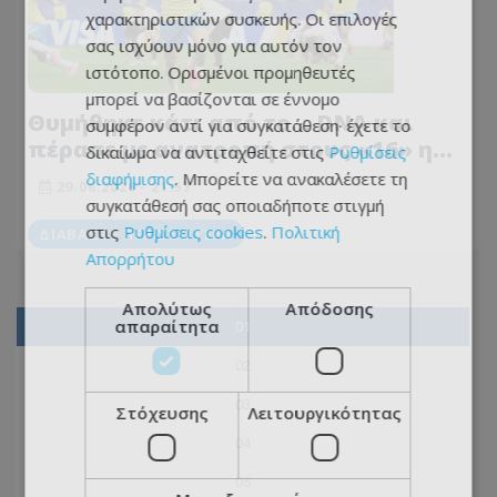
χαρακτηριστικών συσκευής. Οι επιλογές
σας ισχύουν μόνο για αυτόν τον
ιστότοπο. Ορισμένοι προμηθευτές
μπορεί να βασίζονται σε έννομο
Θυμήθηκε κάτι από το… DNA και
συμφέρον αντί για συγκατάθεση· έχετε το
πέρασε με ανατροπή στους «16» η
δικαίωμα να αντιταχθείτε στις
Ρυθμίσεις
Βραζιλία!
διαφήμισης
. Μπορείτε να ανακαλέσετε τη
29.06.2026 - 21:57
συγκατάθεσή σας οποιαδήποτε στιγμή
στις
Ρυθμίσεις cookies
.
Πολιτική
ΔΙΑΒΆΣΤΕ ΠΕΡΙΣΣΌΤΕΡΑ
Απορρήτου
Απολύτως
Απόδοσης
απαραίτητα
01
02
03
Στόχευσης
Λειτουργικότητας
04
05