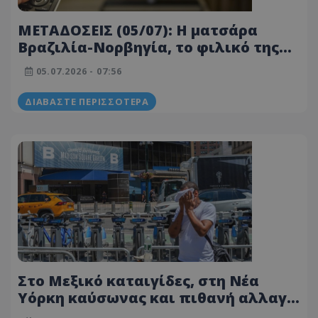
ΜΕΤΑΔΟΣΕΙΣ (05/07): Η ματσάρα
Βραζιλία-Νορβηγία, το φιλικό της
Ομόνοιας και αγώνες τένις για το
05.07.2026 - 07:56
Wimbledon!
ΔΙΑΒΆΣΤΕ ΠΕΡΙΣΣΌΤΕΡΑ
Στο Μεξικό καταιγίδες, στη Νέα
Υόρκη καύσωνας και πιθανή αλλαγή
ώρας και στο Βραζιλία-Νορβηγία!