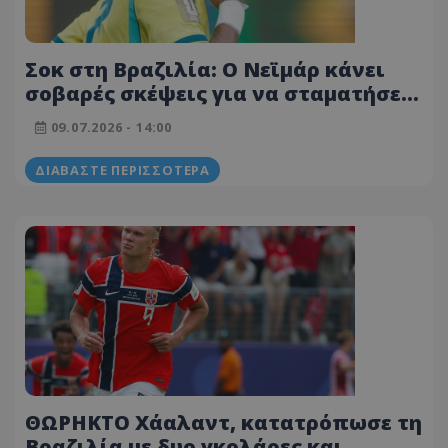
Σοκ στη Βραζιλία: Ο Νεϊμάρ κάνει
σοβαρές σκέψεις για να σταματήσει
το ποδόσφαιρο!
09.07.2026 - 14:00
ΔΙΑΒΆΣΤΕ ΠΕΡΙΣΣΌΤΕΡΑ
ΘΩΡΗΚΤΟ Χάαλαντ, κατατρόπωσε τη
Βραζιλία με δυο γκολάρες και