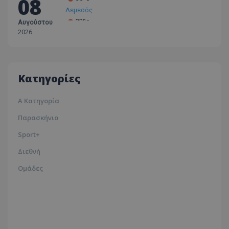
08
Λεμεσός
33ºc
Αυγούστου
Λάρνακα
2026
30ºc
Λευκωσία
35ºc
Κατηγορίες
Α Κατηγορία
Παρασκήνιο
Sport+
Διεθνή
Ομάδες