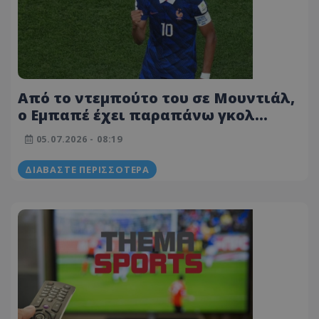
Από το ντεμπούτο του σε Μουντιάλ,
ο Εμπαπέ έχει παραπάνω γκολ
από... Βραζιλία, Αγγλία, Πορτογαλία
05.07.2026 - 08:19
και Ισπανία στα νοκ-άουτ!
ΔΙΑΒΆΣΤΕ ΠΕΡΙΣΣΌΤΕΡΑ