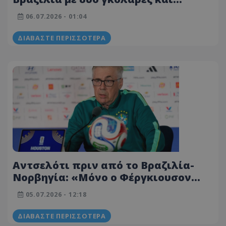
έστειλε τους Βίκινγκ στους «8»!
06.07.2026 - 01:04
(ΒΙΝΤΕΟ)
ΔΙΑΒΆΣΤΕ ΠΕΡΙΣΣΌΤΕΡΑ
Αντσελότι πριν από το Βραζιλία-
Νορβηγία: «Μόνο ο Φέργκιουσον
μπορεί να μου δώσει συμβουλές»!
05.07.2026 - 12:18
ΔΙΑΒΆΣΤΕ ΠΕΡΙΣΣΌΤΕΡΑ