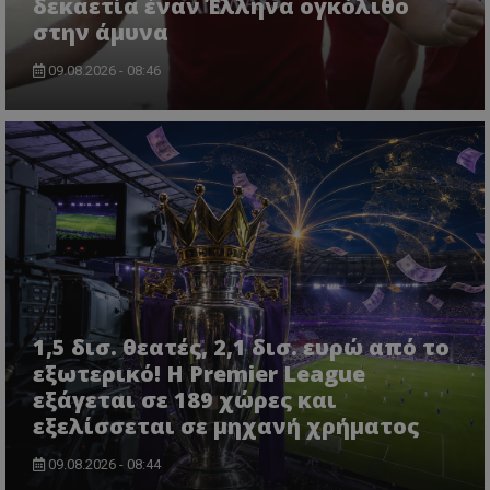
δεκαετία έναν Έλληνα ογκόλιθο
στην άμυνα
09.08.2026 - 08:46
1,5 δισ. θεατές, 2,1 δισ. ευρώ από το
εξωτερικό! Η Premier League
εξάγεται σε 189 χώρες και
εξελίσσεται σε μηχανή χρήματος
09.08.2026 - 08:44