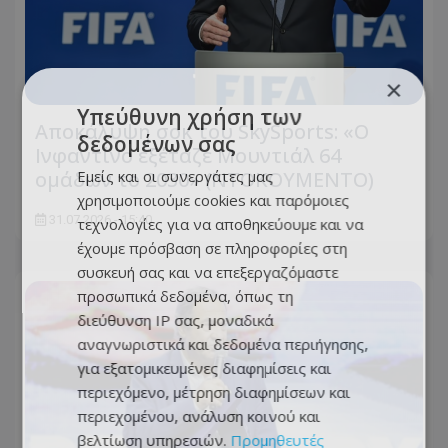
×
Υπεύθυνη χρήση των
Αποκάλυψη σοκ του SkySports: «O
δεδομένων σας
Ινφαντίνο εξέταζε Μουντιάλ 64
Εμείς και οι συνεργάτες μας
ομάδων το 2030» (ΝΤΟΚΟΥΜΕΝΤΟ)
χρησιμοποιούμε cookies και παρόμοιες
31.07.2026 - 15:40
τεχνολογίες για να αποθηκεύουμε και να
έχουμε πρόσβαση σε πληροφορίες στη
συσκευή σας και να επεξεργαζόμαστε
προσωπικά δεδομένα, όπως τη
διεύθυνση IP σας, μοναδικά
αναγνωριστικά και δεδομένα περιήγησης,
για εξατομικευμένες διαφημίσεις και
περιεχόμενο, μέτρηση διαφημίσεων και
περιεχομένου, ανάλυση κοινού και
βελτίωση υπηρεσιών.
Προμηθευτές