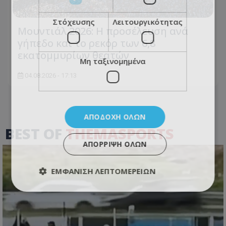
Στόχευσης
Λειτουργικότητας
Μουντιάλ 2026: Η προσέλευση ανά
γήπεδο και το ρεκόρ των 6,8
εκατομμυρίων θεατών
Μη ταξινομημένα
04.08.2026 - 17:13
ΑΠΟΔΟΧΉ ΌΛΩΝ
BEST OF
THEMASPORTS
ΑΠΌΡΡΙΨΗ ΌΛΩΝ
ΕΜΦΆΝΙΣΗ ΛΕΠΤΟΜΕΡΕΙΏΝ