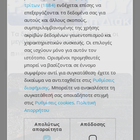
τρίτων (1884)
ενδέχεται επίσης να
επεξεργάζονται τα δεδομένα σας για
αυτούς και άλλους σκοπούς,
συμπεριλαμβανομένης της χρήσης
Τα διαλείμματα ενυδάτωσης και οι
ακριβών δεδομένων γεωεντοπισμού και
μεγάλες αποδοκιμασίες
χαρακτηριστικών συσκευής. Οι επιλογές
σας ισχύουν μόνο για αυτόν τον
31.07.2026 - 13:55
ιστότοπο. Ορισμένοι προμηθευτές
μπορεί να βασίζονται σε έννομο
συμφέρον αντί για συγκατάθεση· έχετε το
δικαίωμα να αντιταχθείτε στις
Ρυθμίσεις
διαφήμισης
. Μπορείτε να ανακαλέσετε τη
συγκατάθεσή σας οποιαδήποτε στιγμή
στις
Ρυθμίσεις cookies
.
Πολιτική
Απορρήτου
Απολύτως
Απόδοσης
απαραίτητα