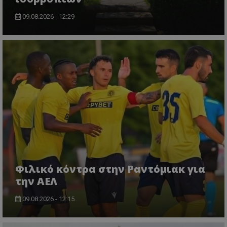
09.08.2026 - 12:29
Φιλικό κόντρα στην Ραντόμιακ για
την ΑΕΛ
09.08.2026 - 12:15