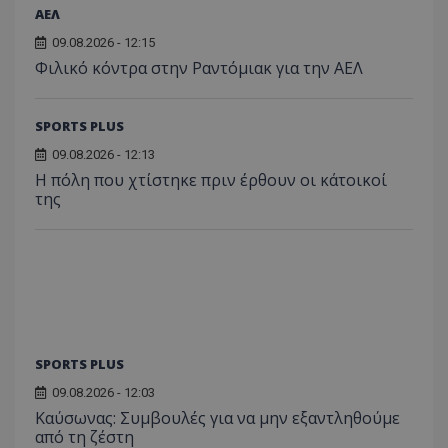
ΑΕΛ
09.08.2026 - 12:15
Φιλικό κόντρα στην Ραντόμιακ για την ΑΕΛ
SPORTS PLUS
09.08.2026 - 12:13
Η πόλη που χτίστηκε πριν έρθουν οι κάτοικοί
της
SPORTS PLUS
09.08.2026 - 12:03
Kαύσωνας: Συμβουλές για να μην εξαντληθούμε
από τη ζέστη