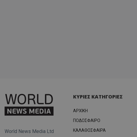
ΚΥΡΙΕΣ ΚΑΤΗΓΟΡΙΕΣ
ΑΡΧΙΚΗ
ΠΟΔΟΣΦΑΙΡΟ
ΚΑΛΑΘΟΣΦΑΙΡΑ
World News Media Ltd