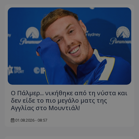
Ο Πάλμερ... νικήθηκε από τη νύστα και
δεν είδε το πιο μεγάλο ματς της
Αγγλίας στο Μουντιάλ!
01.08.2026 - 08:57