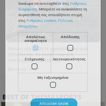
δικαίωμα να αντιταχθείτε στις
Ρυθμίσεις
διαφήμισης
. Μπορείτε να ανακαλέσετε τη
συγκατάθεσή σας οποιαδήποτε στιγμή
στις
Ρυθμίσεις cookies
.
Πολιτική
Απορρήτου
Απολύτως
Απόδοσης
απαραίτητα
Μουντιάλ 2026: Η προσέλευση ανά
γήπεδο και το ρεκόρ των 6,8
Στόχευσης
Λειτουργικότητας
εκατομμυρίων θεατών
04.08.2026 - 17:13
Μη ταξινομημένα
BEST OF
THEMASPORTS
ΑΠΟΔΟΧΉ ΌΛΩΝ