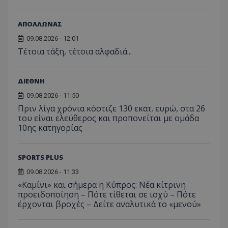
ΑΠΟΛΛΩΝΑΣ
09.08.2026 - 12:01
Τέτοια τάξη, τέτοια αλφαδιά...
ΔΙΕΘΝΗ
09.08.2026 - 11:50
Πριν λίγα χρόνια κόστιζε 130 εκατ. ευρώ, στα 26
του είναι ελεύθερος και προπονείται με ομάδα
10ης κατηγορίας
SPORTS PLUS
09.08.2026 - 11:33
«Καμίνι» και σήμερα η Κύπρος: Νέα κίτρινη
προειδοποίηση – Πότε τίθεται σε ισχύ – Πότε
έρχονται βροχές – Δείτε αναλυτικά το «μενού»