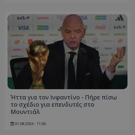
Ήττα για τον Ινφαντίνο - Πήρε πίσω
το σχέδιο για επενδυτές στο
Μουντιάλ
01.08.2026 - 11:06