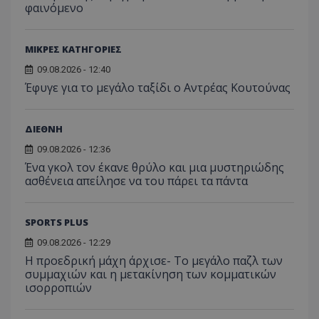
φαινόμενο
ΜΙΚΡΕΣ ΚΑΤΗΓΟΡΙΕΣ
09.08.2026 - 12:40
Έφυγε για το μεγάλο ταξίδι ο Αντρέας Κουτούνας
ΔΙΕΘΝΗ
09.08.2026 - 12:36
Ένα γκολ τον έκανε θρύλο και μια μυστηριώδης
ασθένεια απείλησε να του πάρει τα πάντα
SPORTS PLUS
09.08.2026 - 12:29
Η προεδρική μάχη άρχισε- Το μεγάλο παζλ των
συμμαχιών και η μετακίνηση των κομματικών
ισορροπιών