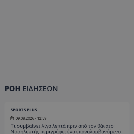
ΡΟΗ
ΕΙΔΗΣΕΩΝ
SPORTS PLUS
09.08.2026 - 12:59
Τι συμβαίνει λίγα λεπτά πριν από τον θάνατο:
Νοσηλευτής περιγράφει ένα επαναλαμβανόμενο