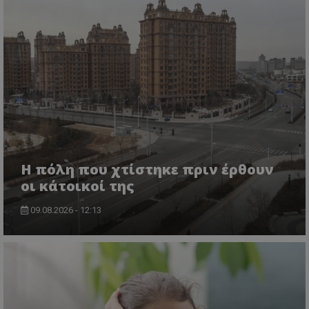
Η πόλη που χτίστηκε πριν έρθουν
οι κάτοικοί της
09.08.2026 - 12:13