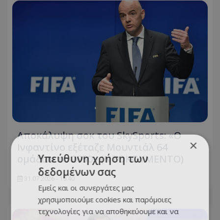
Αποκάλυψη σοκ του SkySports: «O
×
Ινφαντίνο εξέταζε Μουντιάλ 64
Υπεύθυνη χρήση των
ομάδων το 2030» (ΝΤΟΚΟΥΜΕΝΤΟ)
δεδομένων σας
31.07.2026 - 15:40
Εμείς και οι συνεργάτες μας
χρησιμοποιούμε cookies και παρόμοιες
τεχνολογίες για να αποθηκεύουμε και να