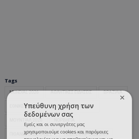
Tags
MUNDIAL 2026
ΑΘΛΗΤΙΚΕΣ ΕΙΔΗΣΕΙΣ
ΒΡΑΖΙΛΙΑ
×
Υπεύθυνη χρήση των
ΕΘΝΙΚΕΣ ΟΜΑΔΕΣ
ΕΡΛΙΝΓΚ ΧΑΑΛΑΝΤ
δεδομένων σας
ΜΟΥΝΤΙΑΛ 2026
ΝΟΡΒΗΓΙΑ
Εμείς και οι συνεργάτες μας
χρησιμοποιούμε cookies και παρόμοιες
ΠΙΘΑΝΕΣ ΕΝΔΕΚΑΔΕΣ
ΠΟΔΟΣΦΑΙΡΟ ΔΙΕΘΝΗ