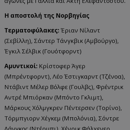
αγώνες με Γαλλία και Ακτή Ελεφαντοστού.
Η αποστολή της Νορβηγίας
Τερματοφύλακες:
Έριαν Νίλαντ
(Σεβίλλη), Σάντερ Τάνγκβικ (Αμβούργο),
Έγκιλ Σέλβικ (Γουότφορντ)
Αμυντικοί:
Κρίστοφερ Άγερ
(Μπρέντφορντ), Λέο Έστιγκαρντ (Τζένοα),
Ντάβιντ Μέλερ Βόλφε (Γουλβς), Φρέντρικ
Αντρέ Μπιόρκαν (Μπόντο Γκλιμτ),
Μάρκους Χόλμγκρεν Πέντερσεν (Τορίνο),
Τόρμπγιορν Χέγκεμ (Μπολόνια), Σόντρε
Λάνγκος (Ντέρμπι), Χένρικ Φάλχενερ