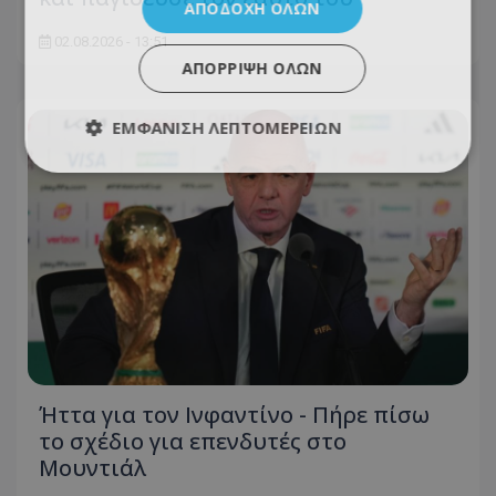
ΑΠΟΔΟΧΉ ΌΛΩΝ
02.08.2026 - 13:51
ΑΠΌΡΡΙΨΗ ΌΛΩΝ
ΕΜΦΆΝΙΣΗ ΛΕΠΤΟΜΕΡΕΙΏΝ
Ήττα για τον Ινφαντίνο - Πήρε πίσω
το σχέδιο για επενδυτές στο
Μουντιάλ