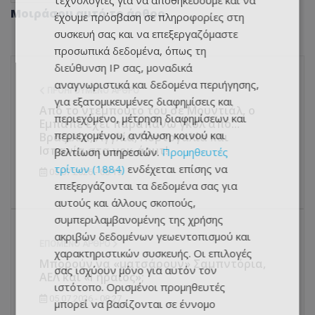
τεχνολογίες για να αποθηκεύουμε και να
Μοιράσου αυτό το άρθρο
έχουμε πρόσβαση σε πληροφορίες στη
συσκευή σας και να επεξεργαζόμαστε
προσωπικά δεδομένα, όπως τη
διεύθυνση IP σας, μοναδικά
αναγνωριστικά και δεδομένα περιήγησης,
ΠΡΟΗΓΟΎΜΕΝΟ ΆΡΘΡΟ
για εξατομικευμένες διαφημίσεις και
Από το ντεμπούτο του σε Μουντιάλ, ο
περιεχόμενο, μέτρηση διαφημίσεων και
Εμπαπέ έχει παραπάνω γκολ από...
περιεχομένου, ανάλυση κοινού και
Βραζιλία, Αγγλία, Πορτογαλία και
Ισπανία στα νοκ-άουτ!
βελτίωση υπηρεσιών.
Προμηθευτές
τρίτων (1884)
ενδέχεται επίσης να
05.07.2026 - 08:19
επεξεργάζονται τα δεδομένα σας για
αυτούς και άλλους σκοπούς,
συμπεριλαμβανομένης της χρήσης
ακριβών δεδομένων γεωεντοπισμού και
ΕΠΌΜΕΝΟ ΆΡΘΡΟ
χαρακτηριστικών συσκευής. Οι επιλογές
Μπορούν να «ματσάρουν» Σαμπντόρια,
σας ισχύουν μόνο για αυτόν τον
ΑΕΛ και «Γηραιός»;
ιστότοπο. Ορισμένοι προμηθευτές
05.07.2026 - 08:27
μπορεί να βασίζονται σε έννομο