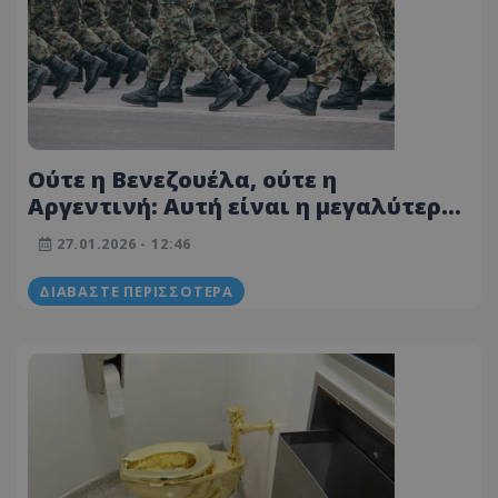
Ούτε η Βενεζουέλα, ούτε η
Αργεντινή: Αυτή είναι η μεγαλύτερη
στρατιωτική δύναμη στη Λατινική
27.01.2026 - 12:46
Αμερική
ΔΙΑΒΆΣΤΕ ΠΕΡΙΣΣΌΤΕΡΑ