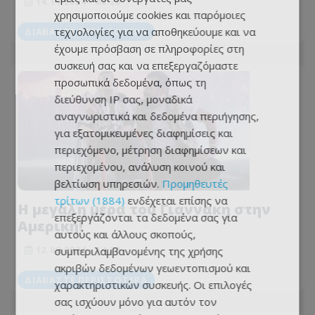
14.11.2024 - 08:20
χρησιμοποιούμε cookies και παρόμοιες
τεχνολογίες για να αποθηκεύουμε και να
ΔΙΑΒΆΣΤΕ ΠΕΡΙΣΣΌΤΕΡΑ
έχουμε πρόσβαση σε πληροφορίες στη
συσκευή σας και να επεξεργαζόμαστε
προσωπικά δεδομένα, όπως τη
διεύθυνση IP σας, μοναδικά
αναγνωριστικά και δεδομένα περιήγησης,
για εξατομικευμένες διαφημίσεις και
περιεχόμενο, μέτρηση διαφημίσεων και
περιεχομένου, ανάλυση κοινού και
βελτίωση υπηρεσιών.
Προμηθευτές
τρίτων (1884)
ενδέχεται επίσης να
Η μεγάλη μέρα του Γιαννάκη στην
επεξεργάζονται τα δεδομένα σας για
Αμερική!
αυτούς και άλλους σκοπούς,
12.09.2024 - 14:20
συμπεριλαμβανομένης της χρήσης
ακριβών δεδομένων γεωεντοπισμού και
ΔΙΑΒΆΣΤΕ ΠΕΡΙΣΣΌΤΕΡΑ
χαρακτηριστικών συσκευής. Οι επιλογές
σας ισχύουν μόνο για αυτόν τον