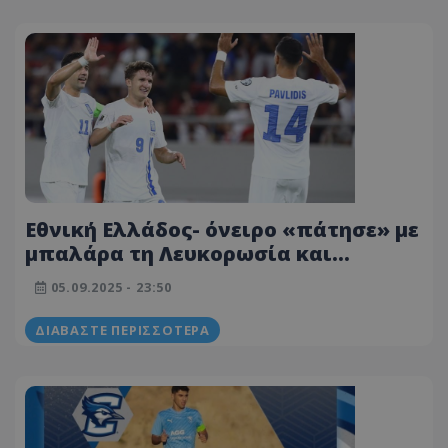
Εθνική Ελλάδος- όνειρο «πάτησε» με
μπαλάρα τη Λευκορωσία και
ξεκίνησε με το… δεξί για την
05.09.2025 - 23:50
Αμερική!
ΔΙΑΒΆΣΤΕ ΠΕΡΙΣΣΌΤΕΡΑ