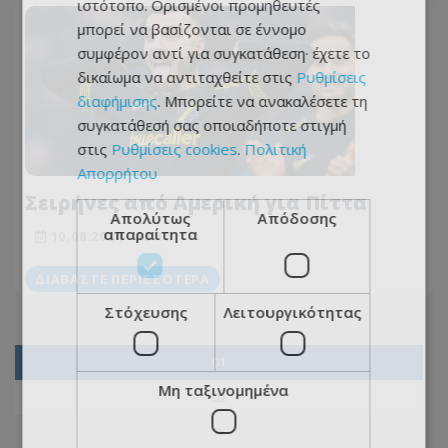
ιστότοπο. Ορισμένοι προμηθευτές
μπορεί να βασίζονται σε έννομο
συμφέρον αντί για συγκατάθεση· έχετε το
δικαίωμα να αντιταχθείτε στις
Ρυθμίσεις
διαφήμισης
. Μπορείτε να ανακαλέσετε τη
συγκατάθεσή σας οποιαδήποτε στιγμή
στις
Ρυθμίσεις cookies
.
Πολιτική
Απορρήτου
Σειρήνες από Αμερική για Πίττα
Απολύτως
Απόδοσης
απαραίτητα
10.08.2024 - 13:12
ΔΙΑΒΆΣΤΕ ΠΕΡΙΣΣΌΤΕΡΑ
Στόχευσης
Λειτουργικότητας
01
Μη ταξινομημένα
02