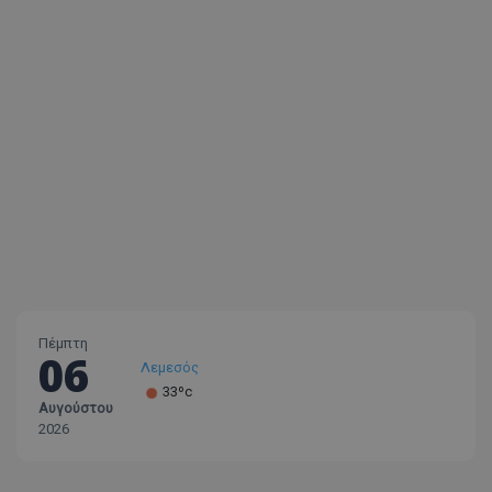
Πέμπτη
06
Λεμεσός
33ºc
Αυγούστου
Λάρνακα
2026
30ºc
Λευκωσία
35ºc