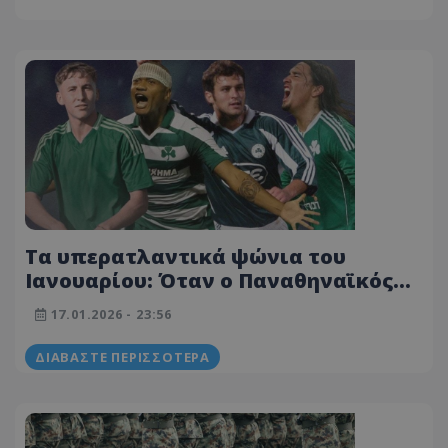
Τα υπερατλαντικά ψώνια του
Ιανουαρίου: Όταν ο Παναθηναϊκός
«ψηφίζει» τη Λατινική Αμερική για
17.01.2026 - 23:56
τις χειμερινές προσθήκες!
ΔΙΑΒΆΣΤΕ ΠΕΡΙΣΣΌΤΕΡΑ