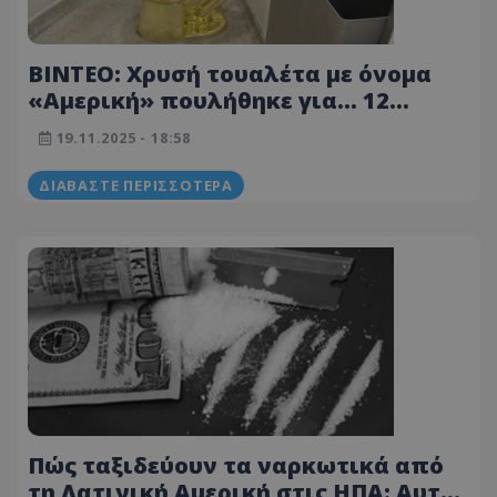
ΒΙΝΤΕΟ: Χρυσή τουαλέτα με όνομα
«Αμερική» πουλήθηκε για... 12
εκατομμύρια δολάρια!
19.11.2025 - 18:58
ΔΙΑΒΆΣΤΕ ΠΕΡΙΣΣΌΤΕΡΑ
Πώς ταξιδεύουν τα ναρκωτικά από
τη Λατινική Αμερική στις ΗΠΑ: Αυτές