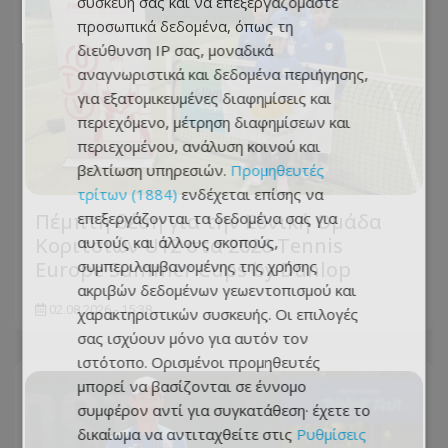
συσκευή σας και να επεξεργαζόμαστε
προσωπικά δεδομένα, όπως τη
διεύθυνση IP σας, μοναδικά
αναγνωριστικά και δεδομένα περιήγησης,
για εξατομικευμένες διαφημίσεις και
περιεχόμενο, μέτρηση διαφημίσεων και
περιεχομένου, ανάλυση κοινού και
βελτίωση υπηρεσιών.
Προμηθευτές
τρίτων (1884)
ενδέχεται επίσης να
Πέμπτη θέση για την Εθνική Ομάδα
επεξεργάζονται τα δεδομένα σας για
Κοριτσιών U12 στα 2026 Tennis
αυτούς και άλλους σκοπούς,
Europe Summer Cups by Dunlop
συμπεριλαμβανομένης της χρήσης
ακριβών δεδομένων γεωεντοπισμού και
02.08.2026 - 15:38
χαρακτηριστικών συσκευής. Οι επιλογές
σας ισχύουν μόνο για αυτόν τον
ιστότοπο. Ορισμένοι προμηθευτές
μπορεί να βασίζονται σε έννομο
συμφέρον αντί για συγκατάθεση· έχετε το
δικαίωμα να αντιταχθείτε στις
Ρυθμίσεις