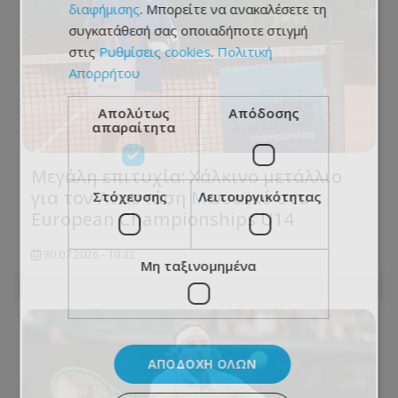
διαφήμισης
. Μπορείτε να ανακαλέσετε τη
συγκατάθεσή σας οποιαδήποτε στιγμή
στις
Ρυθμίσεις cookies
.
Πολιτική
Απορρήτου
Απολύτως
Απόδοσης
απαραίτητα
Μεγάλη επιτυχία: Χάλκινο μετάλλιο
για τον Αναστάση Μωσαϊκό στα
Στόχευσης
Λειτουργικότητας
European Championships U14
30.07.2026 - 10:32
Μη ταξινομημένα
ΑΠΟΔΟΧΉ ΌΛΩΝ