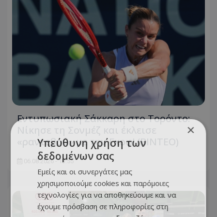
Εντυπωσιακή Σάκκαρη στο Τορόντο:
×
Νίκησε τη Σονμέζ και έκλεισε
«ραντεβού» με την Γκοφ! (ΒΙΝΤΕΟ)
Υπεύθυνη χρήση των
δεδομένων σας
06.08.2026 - 13:55
Εμείς και οι συνεργάτες μας
χρησιμοποιούμε cookies και παρόμοιες
τεχνολογίες για να αποθηκεύουμε και να
έχουμε πρόσβαση σε πληροφορίες στη