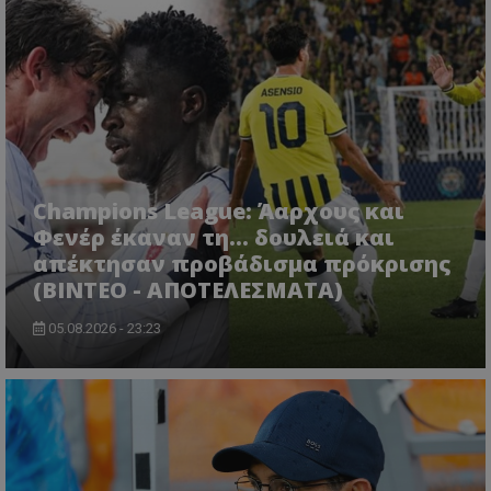
Champions League: Άαρχους και
Φενέρ έκαναν τη... δουλειά και
απέκτησαν προβάδισμα πρόκρισης
(ΒΙΝΤΕΟ - ΑΠΟΤΕΛΕΣΜΑΤΑ)
05.08.2026 - 23:23