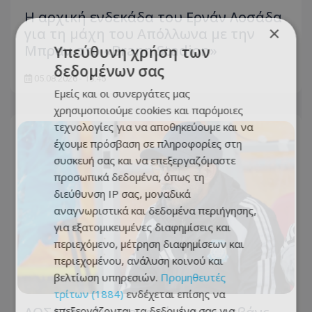
Η αρχική ενδεκάδα του Ερνάν Λοσάδα
×
για τη μάχη του Απόλλωνα με την
Μπραν στο «Brann Stadion»
Υπεύθυνη χρήση των
δεδομένων σας
05.08.2026 - 18:45
Εμείς και οι συνεργάτες μας
χρησιμοποιούμε cookies και παρόμοιες
τεχνολογίες για να αποθηκεύουμε και να
έχουμε πρόσβαση σε πληροφορίες στη
συσκευή σας και να επεξεργαζόμαστε
προσωπικά δεδομένα, όπως τη
διεύθυνση IP σας, μοναδικά
αναγνωριστικά και δεδομένα περιήγησης,
για εξατομικευμένες διαφημίσεις και
περιεχόμενο, μέτρηση διαφημίσεων και
περιεχομένου, ανάλυση κοινού και
βελτίωση υπηρεσιών.
Προμηθευτές
τρίτων (1884)
ενδέχεται επίσης να
επεξεργάζονται τα δεδομένα σας για