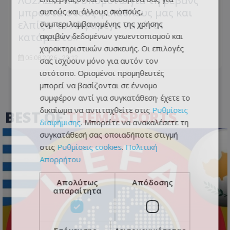
ΛΟΣΑΔΑ: «Ανυπομονώ για τη ρεβάνς
μπροστά στους φιλάθλους μας και
αυτούς και άλλους σκοπούς,
ελπίζω το Αλφαμέγα να είναι
συμπεριλαμβανομένης της χρήσης
κατάμεστο»
ακριβών δεδομένων γεωεντοπισμού και
χαρακτηριστικών συσκευής. Οι επιλογές
05.08.2026 - 23:12
σας ισχύουν μόνο για αυτόν τον
ιστότοπο. Ορισμένοι προμηθευτές
μπορεί να βασίζονται σε έννομο
συμφέρον αντί για συγκατάθεση· έχετε το
δικαίωμα να αντιταχθείτε στις
Ρυθμίσεις
BEST OF
THEMASPORTS
διαφήμισης
. Μπορείτε να ανακαλέσετε τη
συγκατάθεσή σας οποιαδήποτε στιγμή
στις
Ρυθμίσεις cookies
.
Πολιτική
Απορρήτου
Απολύτως
Απόδοσης
απαραίτητα