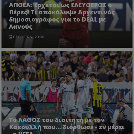
ΑΠΟΕΛ: Έρχεται ως ΕΛΕΥΘΕΡΟΣ ο
Πέρες! Τι αποκάλυψε Αργεντινός
δημοσιογράφος για το DEAL με
Λανούς
05.08.2026 - 23:00
Το ΛΑΘΟΣ του διαιτητή με τον
Κακουλλή που... διόρθωσε - εν μέρει