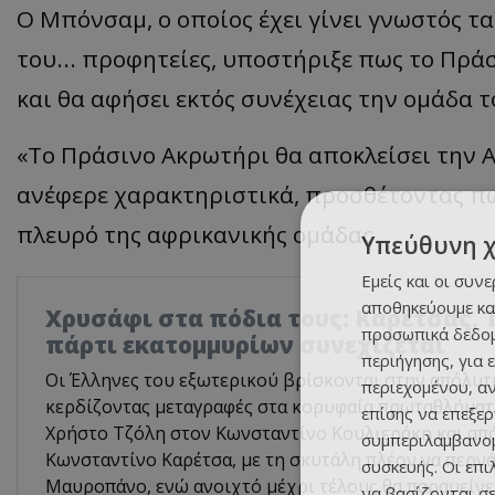
Ο Μπόνσαμ, ο οποίος έχει γίνει γνωστός τα
του... προφητείες, υποστήριξε πως το Πρά
και θα αφήσει εκτός συνέχειας την ομάδα τ
«Το Πράσινο Ακρωτήρι θα αποκλείσει την 
ανέφερε χαρακτηριστικά, προσθέτοντας πω
πλευρό της αφρικανικής ομάδας.
Υπεύθυνη 
Εμείς και οι συν
αποθηκεύουμε κα
Χρυσάφι στα πόδια τους: Καρέτσας, Τ
προσωπικά δεδομ
πάρτι εκατομμυρίων συνεχίζεται
περιήγησης, για 
Οι Έλληνες του εξωτερικού βρίσκονται στην απόλυτ
περιεχομένου, α
κερδίζοντας μεταγραφές στα κορυφαία πρωταθλήματ
επίσης να επεξε
Χρήστο Τζόλη στον Κωνσταντίνο Κουλιεράκη και από
συμπεριλαμβανομ
Κωνσταντίνο Καρέτσα, με τη σκυτάλη πλέον να περνά
συσκευής. Οι επ
Μαυροπάνο, ενώ ανοιχτό μέχρι τέλους θα παραμείνε
να βασίζονται σε