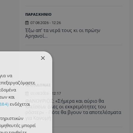
ΠΑΡΑΣΚΗΝΙΟ
07.08.2026 - 12:26
Έξω απ’ τα νερά τους κι οι πρώην
Αρηανοί…
×
για να
 επεξεργαζόμαστε
ΑΠΟΛΛΩΝΑΣ
δεδομένα
07.08.2026 - 12:17
εων και
ΦΑΝΟΥΡΙΟΣ: «Σήμερα και αύριο θα
884)
ενδέχεται
κλείσουν όλες οι εκκρεμότητες του
ρόστερ» - Πότε θα βγουν τα αποτελέσματα
για Κονομή
τηριστικών
ομηθευτές μπορεί
 αντιταχθείτε