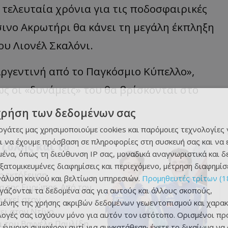
 τελευταία χρόνια για τις ποδοσφαιρικές
σινο Ακρωτήρι θα κάνει τη μεγάλη έκπληξη
ου Λιονέλ Σκαλόνι.
Αργεντινή από το Παγκόσμιο Κύπελλο»,
ς οι «δυνάμεις» του θα βρίσκονται στο
χρήση των δεδομένων σας
εργάτες μας χρησιμοποιούμε cookies και παρόμοιες τεχνολογίες 
ι να έχουμε πρόσβαση σε πληροφορίες στη συσκευή σας και να
ζόλης και το
ένα, όπως τη διεύθυνση IP σας, μοναδικά αναγνωριστικά και 
εξατομικευμένες διαφημίσεις και περιεχόμενο, μέτρηση διαφημίσ
η εκτόξευση,
νάλυση κοινού και βελτίωση υπηρεσιών.
Προμηθευτές τρίτων (1
α της Ευρώπης. Από τον
ργάζονται τα δεδομένα σας για αυτούς και άλλους σκοπούς,
 εκεί στον
ένης της χρήσης ακριβών δεδομένων γεωεντοπισμού και χαρακ
ει στον Ντίνο
ιλογές σας ισχύουν μόνο για αυτόν τον ιστότοπο. Ορισμένοι πρ
ι του Βαγγέλη Παυλίδη.
 έννομο συμφέρον αντί για συγκατάθεση· έχετε το δικαίωμα να