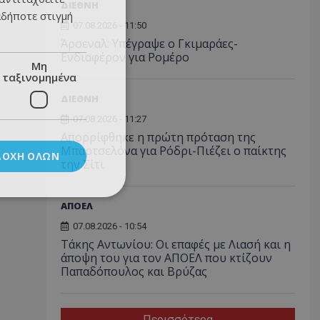
ΔΙΕΘΝΗ
αδήποτε στιγμή
07.08.2026 - 11:50
Άρσεναλ: Υπέγραψε ο Γκιμαράες-
Ενδιαφέρον για Ρομέρο
Μη
ταξινομημένα
ΔΙΕΘΝΗ
07.08.2026 - 11:27
Απορρίφθηκε η πρώτη πρόταση της
Μπαρτσελόνα για Ρόδρι-Πιέζει ο παίκτης
ΔΟΧΉ ΌΛΩΝ
την Σίτι
ΑΠΟΕΛ
07.08.2026 - 10:54
Τάκης Αντωνίου: Οι επαφές με Λιασή και η
άποψη του για τον ΑΠΟΕΛ που κτίζουν
Παπαδόπουλος και Βρύζας
Περισσότερα