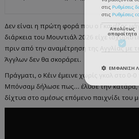
στις
Ρυθμίσεις δ
στις
Ρυθμίσεις c
Δεν είναι η πρώτη φορά που ο Γκανέζος μά
Απολύτως
απαραίτητα
διάρκεια του Μουντιάλ 2026 είχε ισχυριστε
πριν από την αναμέτρηση της Αγγλίας με τ
Άγγλων δεν θα σκοράρει.
ΕΜΦΆΝΙΣΗ 
Πράγματι, ο Κέιν έμεινε χωρίς γκολ στο 0-0
Μπόνσαμ δήλωσε πως... έλυσε την κατάρα, μ
δίχτυα στο αμέσως επόμενο παιχνίδι του μ