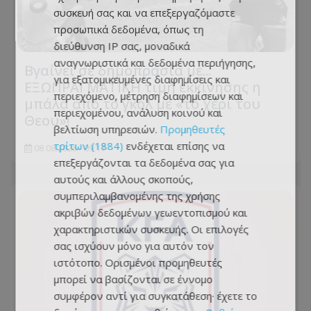
συσκευή σας και να επεξεργαζόμαστε
προσωπικά δεδομένα, όπως τη
διεύθυνση IP σας, μοναδικά
αναγνωριστικά και δεδομένα περιήγησης,
Βγαίνει σε δημοπρασία με...
για εξατομικευμένες διαφημίσεις και
ΕΞΩΠΡΑΓΜΑΤΙΚΗ τιμή εκκίνησης η
περιεχόμενο, μέτρηση διαφημίσεων και
μπάλα από το γκολ με «το χέρι του
περιεχομένου, ανάλυση κοινού και
Θεού»!
βελτίωση υπηρεσιών.
Προμηθευτές
τρίτων (1884)
ενδέχεται επίσης να
08.08.2026 - 09:17
επεξεργάζονται τα δεδομένα σας για
αυτούς και άλλους σκοπούς,
συμπεριλαμβανομένης της χρήσης
ακριβών δεδομένων γεωεντοπισμού και
χαρακτηριστικών συσκευής. Οι επιλογές
σας ισχύουν μόνο για αυτόν τον
ιστότοπο. Ορισμένοι προμηθευτές
μπορεί να βασίζονται σε έννομο
συμφέρον αντί για συγκατάθεση· έχετε το