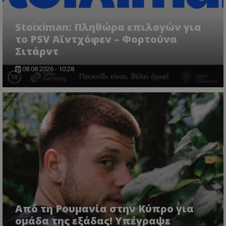
Stoiximan: Πληθώρα επιλογών για
το PSV Αϊντχόφεν – Φορτούνα
Σιτάρντ
08.08.2026 - 10:28
Από τη Ρουμανία στην Κύπρο για
ομάδα της εξάδας! Υπέγραψε