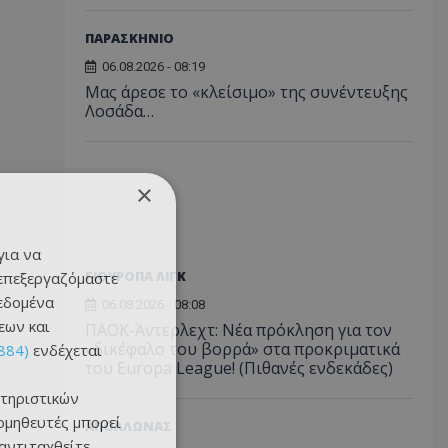
ΠΑΡΑΣΚΗΝΙΟ
06.08.2026 - 08:19
Μας άρεσε το «κλείσιμο» της συνέντευξης
Λοσάδα…
×
για να
ΓΙΟΥΡΟΠΑ ΛΙΓΚ
 επεξεργαζόμαστε
δεδομένα
06.08.2026 - 08:08
εων και
ΠΑΟΚ-Άντερλεχτ: Νέα πρόκληση για τον
«δικέφαλο του βορρά» στα προκριματικά
884)
ενδέχεται
του Europa League! (Πιθανές ενδεκάδες)
τηριστικών
ομηθευτές μπορεί
ΑΠΟΛΛΩΝΑΣ
 αντιταχθείτε