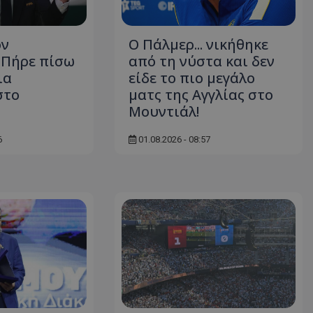
ον
Ο Πάλμερ... νικήθηκε
- Πήρε πίσω
από τη νύστα και δεν
ια
είδε το πιο μεγάλο
στο
ματς της Αγγλίας στο
Μουντιάλ!
6
01.08.2026 - 08:57