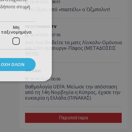
06.08.2026 - 08:01
αδήποτε στιγμή
Κάτι ξέρει από «παστέλι» ο Όζμπολντ!
ΠΡΟΓΡΑΜΜΑ TV
Μη
ταξινομημένα
06.08.2026 - 07:56
Από πού θα δείτε τα ματς Λίνκολν-Ομόνοια
και Σάλτσμπουργκ-Πάφος (ΜΕΤΑΔΟΣΕΙΣ
06/08)
ΔΟΧΉ ΌΛΩΝ
ΔΙΕΘΝΗ
06.08.2026 - 00:06
Βαθμολογία UEFA: Μείωσε την απόσταση
από τη 14η Νορβηγία η Κύπρος, έχασε την
ευκαιρία η Ελλάδα (ΠΙΝΑΚΑΣ)
Περισσότερα