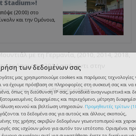
t Stadium»!
πόψε (20:00) στο
ίνκολν και την Ομόνοια,
ουντιάλ με τη Γερμανία, (2010, 2014, 2018,
 το τρόπαιο το 2014 απέναντι στην
χρήση των δεδομένων σας
εργάτες μας χρησιμοποιούμε cookies και παρόμοιες τεχνολογίες 
ι να έχουμε πρόσβαση σε πληροφορίες στη συσκευή σας και να
θετε πρώτοι όλες τις
αθλητικές ειδήσεις
ένα, όπως τη διεύθυνση IP σας, μοναδικά αναγνωριστικά και 
εξατομικευμένες διαφημίσεις και περιεχόμενο, μέτρηση διαφημίσ
νάλυση κοινού και βελτίωση υπηρεσιών.
Προμηθευτές τρίτων (1
ργάζονται τα δεδομένα σας για αυτούς και άλλους σκοπούς,
ένης της χρήσης ακριβών δεδομένων γεωεντοπισμού και χαρακ
ιλογές σας ισχύουν μόνο για αυτόν τον ιστότοπο. Ορισμένοι πρ
 έννομο συμφέρον αντί για συγκατάθεση· έχετε το δικαίωμα να