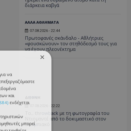
διάρκεια καβγά
ΑΛΛΑ ΑΘΛΗΜΑΤΑ
07.08.2026 - 22:44
Πρωτοφανές σκάνδαλο - Aθλήτριες
«φουσκώνουν» τον στηθόδεσμό τους για
να έχουν πλεονέκτημα
×
για να
 επεξεργαζόμαστε
δεδομένα
εων και
ΔΙΕΘΝΗ
884)
ενδέχεται
07.08.2026 - 22:22
Το... throwback με τη φωτογραφία του
τηριστικών
Ντιομαντέ από το δοκιμαστικό στον
ομηθευτές μπορεί
Ολυμπιακό
 αντιταχθείτε