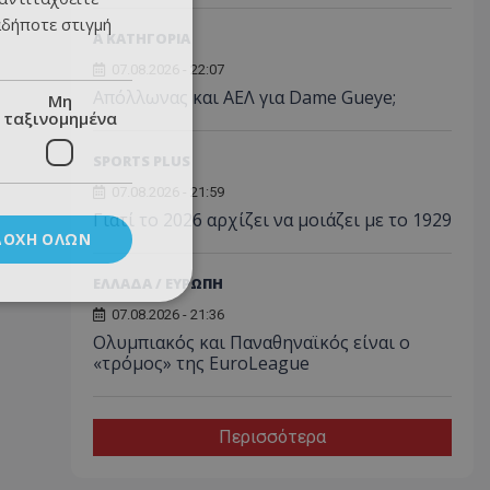
αδήποτε στιγμή
Α ΚΑΤΗΓΟΡΙΑ
07.08.2026 - 22:07
Απόλλωνας και ΑΕΛ για Dame Gueye;
Μη
ταξινομημένα
SPORTS PLUS
07.08.2026 - 21:59
Γιατί το 2026 αρχίζει να μοιάζει με το 1929
ΔΟΧΉ ΌΛΩΝ
ΕΛΛΑΔΑ / ΕΥΡΩΠΗ
07.08.2026 - 21:36
Ολυμπιακός και Παναθηναϊκός είναι ο
«τρόμος» της EuroLeague
Περισσότερα