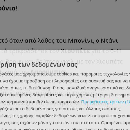
ούνια
!
τό όταν από λάθος του Μπονίνι, ο Ντάνι
αυτό τροφοδότησε τον
Χιουπέτε
για το 0-1!
α βρουν και δεύτερο γκολ, με τον Χιουπέτε
χρήση των δεδομένων σας
θε από τον
Λαρούμπια
!
εργάτες μας χρησιμοποιούμε cookies και παρόμοιες τεχνολογίες 
ι να έχουμε πρόσβαση σε πληροφορίες στη συσκευή σας και να
ένα, όπως τη διεύθυνση IP σας, μοναδικά αναγνωριστικά και 
 όμως παρά τη μείωση του σκορ από
εξατομικευμένες διαφημίσεις και περιεχόμενο, μέτρηση διαφημίσ
νάλυση κοινού και βελτίωση υπηρεσιών.
Προμηθευτές τρίτων (1
ε να αλλάξει τις συνθήκες και η Μάλαγα
ργάζονται τα δεδομένα σας για αυτούς και άλλους σκοπούς,
ένης της χρήσης ακριβών δεδομένων γεωεντοπισμού και χαρακ
ιλογές σας ισχύουν μόνο για αυτόν τον ιστότοπο. Ορισμένοι πρ
 έννομο συμφέρον αντί για συγκατάθεση· έχετε το δικαίωμα να