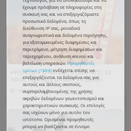
τεχνολογίες για να αποθηκεύουμε και να
έχουμε πρόσβαση σε πληροφορίες στη
συσκευή σας και να επεξεργαζόμαστε
προσωπικά δεδομένα, όπως τη
διεύθυνση IP σας, μοναδικά
αναγνωριστικά και δεδομένα περιήγησης,
για εξατομικευμένες διαφημίσεις και
περιεχόμενο, μέτρηση διαφημίσεων και
περιεχομένου, ανάλυση κοινού και
βελτίωση υπηρεσιών.
Προμηθευτές
τρίτων (1884)
ενδέχεται επίσης να
«Ψήνεται» η Κύπρος στους 40°C: Σε
επεξεργάζονται τα δεδομένα σας για
ποιες περιοχές μπορεί να βρέξει
αυτούς και άλλους σκοπούς,
συμπεριλαμβανομένης της χρήσης
07.08.2026 - 08:26
ακριβών δεδομένων γεωεντοπισμού και
χαρακτηριστικών συσκευής. Οι επιλογές
σας ισχύουν μόνο για αυτόν τον
ιστότοπο. Ορισμένοι προμηθευτές
μπορεί να βασίζονται σε έννομο