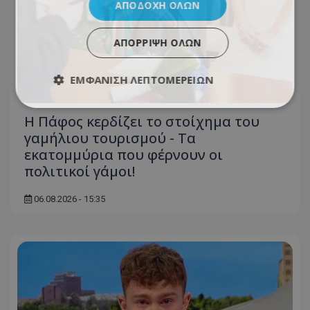
ΑΠΟΔΟΧΉ ΌΛΩΝ
ΑΠΌΡΡΙΨΗ ΌΛΩΝ
ΕΜΦΆΝΙΣΗ ΛΕΠΤΟΜΕΡΕΙΏΝ
Η Πάφος κερδίζει το στοίχημα του
γαμήλιου τουρισμού - Τα
εκατομμύρια που φέρνουν οι
πολιτικοί γάμοι!
06.08.2026 - 15:35