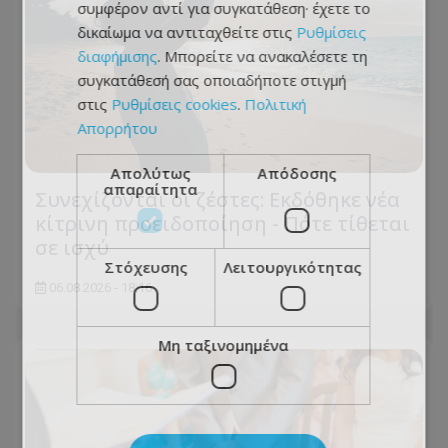
συμφέρον αντί για συγκατάθεση· έχετε το
δικαίωμα να αντιταχθείτε στις
Ρυθμίσεις
διαφήμισης
. Μπορείτε να ανακαλέσετε τη
συγκατάθεσή σας οποιαδήποτε στιγμή
στις
Ρυθμίσεις cookies
.
Πολιτική
Απορρήτου
Απολύτως
Απόδοσης
απαραίτητα
Συνεχίζονται οι ζέστες: Εκδόθηκε νέα
κίτρινη προειδοποίηση - Πότε τίθεται
σε ισχύ
Στόχευσης
Λειτουργικότητας
06.08.2026 - 18:16
Μη ταξινομημένα