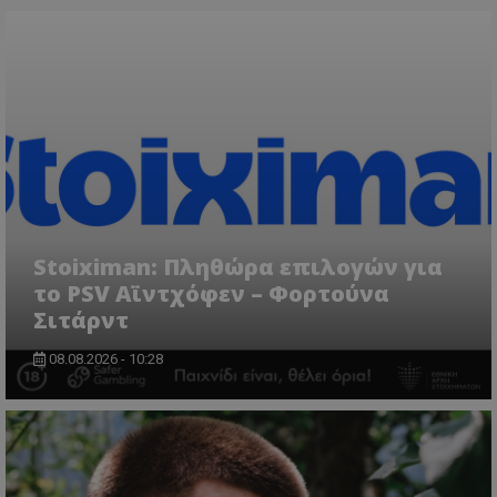
Stoiximan: Πληθώρα επιλογών για
το PSV Αϊντχόφεν – Φορτούνα
Σιτάρντ
08.08.2026 - 10:28