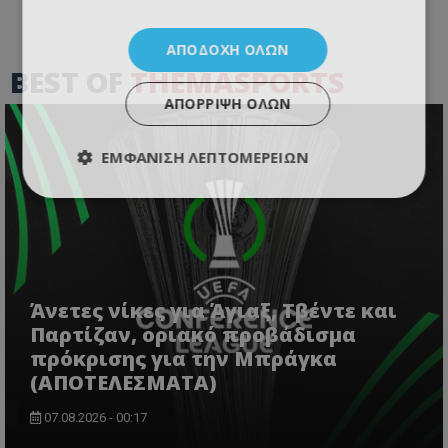
ΑΠΟΔΟΧΉ ΌΛΩΝ
BEST OF
THEMASPORTS
ΑΠΌΡΡΙΨΗ ΌΛΩΝ
ΕΜΦΆΝΙΣΗ ΛΕΠΤΟΜΕΡΕΙΏΝ
Άνετες νίκες για Άγιαξ, Τβέντε και
Παρτίζαν, οριακό προβάδισμα
πρόκρισης για την Μπράγκα
(ΑΠΟΤΕΛΕΣΜΑΤΑ)
07.08.2026 - 00:17