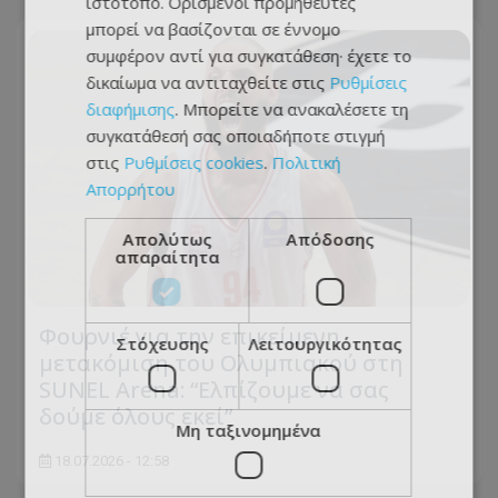
ιστότοπο. Ορισμένοι προμηθευτές
μπορεί να βασίζονται σε έννομο
συμφέρον αντί για συγκατάθεση· έχετε το
δικαίωμα να αντιταχθείτε στις
Ρυθμίσεις
διαφήμισης
. Μπορείτε να ανακαλέσετε τη
συγκατάθεσή σας οποιαδήποτε στιγμή
στις
Ρυθμίσεις cookies
.
Πολιτική
Απορρήτου
Απολύτως
Απόδοσης
απαραίτητα
Φουρνιέ για την επικείμενη
Στόχευσης
Λειτουργικότητας
μετακόμιση του Ολυμπιακού στη
SUNEL Arena: “Ελπίζουμε να σας
δούμε όλους εκεί”
Μη ταξινομημένα
18.07.2026 - 12:58