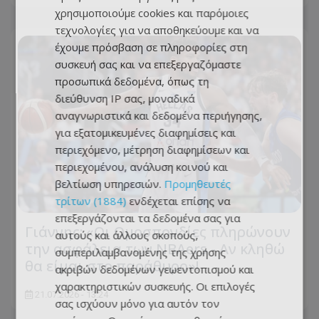
χρησιμοποιούμε cookies και παρόμοιες
τεχνολογίες για να αποθηκεύουμε και να
έχουμε πρόσβαση σε πληροφορίες στη
συσκευή σας και να επεξεργαζόμαστε
προσωπικά δεδομένα, όπως τη
διεύθυνση IP σας, μοναδικά
αναγνωριστικά και δεδομένα περιήγησης,
για εξατομικευμένες διαφημίσεις και
περιεχόμενο, μέτρηση διαφημίσεων και
περιεχομένου, ανάλυση κοινού και
βελτίωση υπηρεσιών.
Προμηθευτές
τρίτων (1884)
ενδέχεται επίσης να
επεξεργάζονται τα δεδομένα σας για
Γιάννης: «Οι Ομοσπονδίες πληρώνουν
αυτούς και άλλους σκοπούς,
την ασφάλεια των NBAers - Αν κληθώ
συμπεριλαμβανομένης της χρήσης
θα είμαι στο παράθυρο»!
ακριβών δεδομένων γεωεντοπισμού και
χαρακτηριστικών συσκευής. Οι επιλογές
21.07.2026 - 13:24
σας ισχύουν μόνο για αυτόν τον