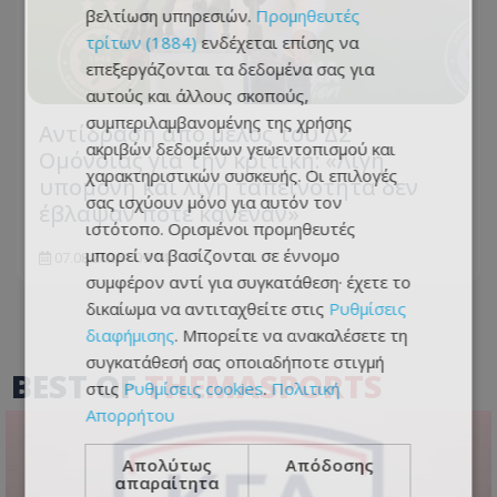
βελτίωση υπηρεσιών.
Προμηθευτές
τρίτων (1884)
ενδέχεται επίσης να
επεξεργάζονται τα δεδομένα σας για
αυτούς και άλλους σκοπούς,
συμπεριλαμβανομένης της χρήσης
Αντίδραση από μέλος του ΔΣ
ακριβών δεδομένων γεωεντοπισμού και
Ομόνοιας για την κριτική: «Λίγη
χαρακτηριστικών συσκευής. Οι επιλογές
υπομονή και λίγη ταπεινότητα δεν
σας ισχύουν μόνο για αυτόν τον
έβλαψαν ποτέ κανέναν»
ιστότοπο. Ορισμένοι προμηθευτές
μπορεί να βασίζονται σε έννομο
07.08.2026 - 09:14
συμφέρον αντί για συγκατάθεση· έχετε το
δικαίωμα να αντιταχθείτε στις
Ρυθμίσεις
διαφήμισης
. Μπορείτε να ανακαλέσετε τη
συγκατάθεσή σας οποιαδήποτε στιγμή
BEST OF
THEMASPORTS
στις
Ρυθμίσεις cookies
.
Πολιτική
Απορρήτου
Απολύτως
Απόδοσης
απαραίτητα