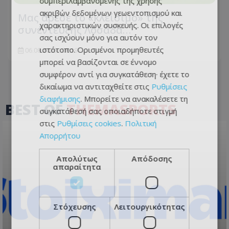
συμπεριλαμβανομένης της χρήσης
ακριβών δεδομένων γεωεντοπισμού και
Μας άρεσε το «κλείσιμο» της
χαρακτηριστικών συσκευής. Οι επιλογές
συνέντευξης Λοσάδα…
σας ισχύουν μόνο για αυτόν τον
ιστότοπο. Ορισμένοι προμηθευτές
06.08.2026 - 08:19
μπορεί να βασίζονται σε έννομο
συμφέρον αντί για συγκατάθεση· έχετε το
δικαίωμα να αντιταχθείτε στις
Ρυθμίσεις
διαφήμισης
. Μπορείτε να ανακαλέσετε τη
BEST OF
THEMASPORTS
συγκατάθεσή σας οποιαδήποτε στιγμή
στις
Ρυθμίσεις cookies
.
Πολιτική
Απορρήτου
Απολύτως
Απόδοσης
απαραίτητα
Στόχευσης
Λειτουργικότητας