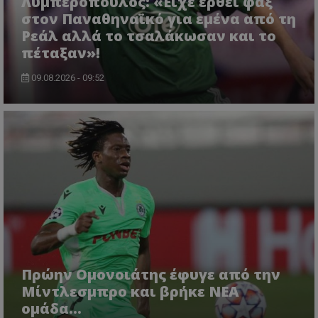
Λυμπερόπουλος: «Είχε έρθει φαξ
στον Παναθηναϊκό για εμένα από τη
Ρεάλ αλλά το τσαλάκωσαν και το
πέταξαν»!
09.08.2026 - 09:52
Πρώην Ομονοιάτης έφυγε από την
Μίντλεσμπρο και βρήκε ΝΕΑ
ομάδα...