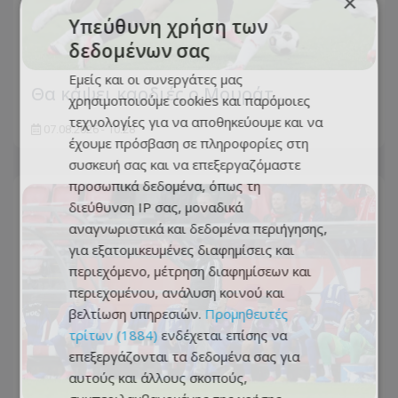
×
Υπεύθυνη χρήση των
δεδομένων σας
Εμείς και οι συνεργάτες μας
Θα κάψει καρδιές ο Μουράτ…
χρησιμοποιούμε cookies και παρόμοιες
τεχνολογίες για να αποθηκεύουμε και να
07.08.2026 - 10:28
έχουμε πρόσβαση σε πληροφορίες στη
συσκευή σας και να επεξεργαζόμαστε
προσωπικά δεδομένα, όπως τη
διεύθυνση IP σας, μοναδικά
αναγνωριστικά και δεδομένα περιήγησης,
για εξατομικευμένες διαφημίσεις και
περιεχόμενο, μέτρηση διαφημίσεων και
περιεχομένου, ανάλυση κοινού και
βελτίωση υπηρεσιών.
Προμηθευτές
τρίτων (1884)
ενδέχεται επίσης να
επεξεργάζονται τα δεδομένα σας για
αυτούς και άλλους σκοπούς,