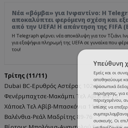
Νέα «βόμβα» για Ινφαντίνο: Η Teleg
αποκαλύπτει φερόμενη σχέση και ε
από την UEFA! Η απάντηση της FIFA (
Η Telegraph φέρνει νέα αποκάλυψη για τον Τζιάνι Ιν
για εξαψήφια πληρωμή της UEFA σε γυναίκα που φέρε
του!
Υπεύθυνη 
Εμείς και οι συν
Τρίτης (11/11)
αποθηκεύουμε κα
Dubai BC-Ερυθρός Αστέρας 102-86
προσωπικά δεδομ
περιήγησης, για 
Φενέρμπαχτσε-Μακάμπι Τελ Αβίβ 84-75
περιεχομένου, α
Χάποελ Τελ Αβίβ-Μπασκόνια 114-89
επίσης να επεξε
συμπεριλαμβανομ
Βαλένθια-Ρεάλ Μαδρίτης 89-76
συσκευής. Οι επ
Βίρτους Μπολόνια-Αναντολού Εφές 99-89
να βασίζονται σε