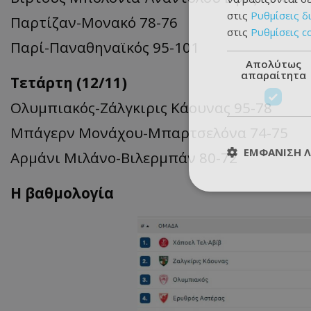
στις
Ρυθμίσεις δ
Παρτίζαν-Μονακό 78-76
στις
Ρυθμίσεις c
Παρί-Παναθηναϊκός 95-101
Απολύτως
απαραίτητα
Τετάρτη (12/11)
Ολυμπιακός-Ζάλγκιρις Κάουνας 95-78
Μπάγερν Μονάχου-Μπαρτσελόνα 74-75
ΕΜΦΆΝΙΣΗ 
Αρμάνι Μιλάνο-Βιλερμπάν 80-72
Η βαθμολογία