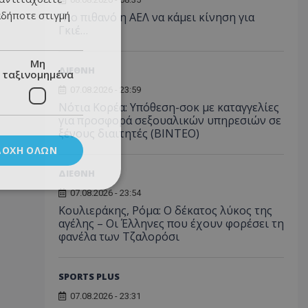
αδήποτε στιγμή
Πιο πιθανό η ΑΕΛ να κάμει κίνηση για
Γκιέ…
Μη
ΔΙΕΘΝΗ
ταξινομημένα
07.08.2026 - 23:59
Νότια Κορέα: Υπόθεση-σοκ με καταγγελίες
για προσφορά σεξουαλικών υπηρεσιών σε
ξένους διαιτητές (BINTEO)
ΔΟΧΉ ΌΛΩΝ
ΔΙΕΘΝΗ
07.08.2026 - 23:54
Κουλιεράκης, Ρόμα: Ο δέκατος λύκος της
αγέλης – Οι Έλληνες που έχουν φορέσει τη
φανέλα των Τζαλορόσι
SPORTS PLUS
07.08.2026 - 23:31