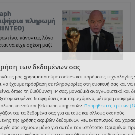
raph
ξαψήφια πληρωμή
ΒΙΝΤΕΟ)
φαντίνο, κάνοντας λόγο
ται να είχε σχέση μαζί
χρήση των δεδομένων σας
εργάτες μας χρησιμοποιούμε cookies και παρόμοιες τεχνολογίες 
ι να έχουμε πρόσβαση σε πληροφορίες στη συσκευή σας και να
ένα, όπως τη διεύθυνση IP σας, μοναδικά αναγνωριστικά και 
εξατομικευμένες διαφημίσεις και περιεχόμενο, μέτρηση διαφημίσ
νάλυση κοινού και βελτίωση υπηρεσιών.
Προμηθευτές τρίτων (1
ργάζονται τα δεδομένα σας για αυτούς και άλλους σκοπούς,
ένης της χρήσης ακριβών δεδομένων γεωεντοπισμού και χαρακ
ιλογές σας ισχύουν μόνο για αυτόν τον ιστότοπο. Ορισμένοι πρ
 έννομο συμφέρον αντί για συγκατάθεση· έχετε το δικαίωμα να