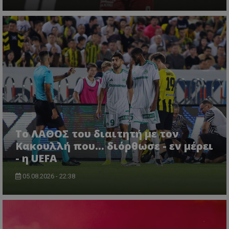
Το ΛΑΘΟΣ του διαιτητή με τον
Κακουλλή που... διόρθωσε - εν μέρει
- η UEFA
05.08.2026 - 22:38