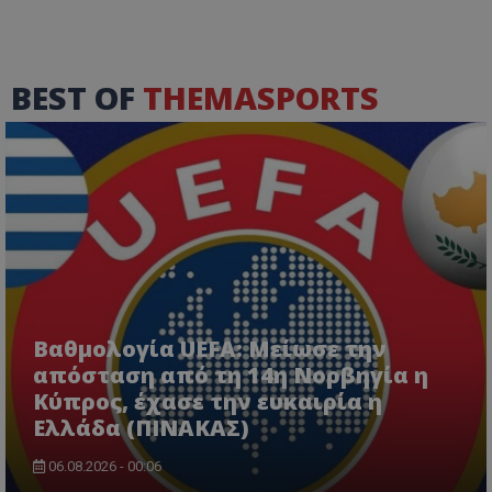
BEST OF
THEMASPORTS
Βαθμολογία UEFA: Μείωσε την
απόσταση από τη 14η Νορβηγία η
Κύπρος, έχασε την ευκαιρία η
Ελλάδα (ΠΙΝΑΚΑΣ)
06.08.2026 - 00:06