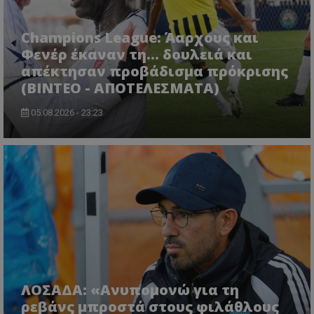
Champions League: Άαρχους και
Φενέρ έκαναν τη... δουλειά και
απέκτησαν προβάδισμα πρόκρισης
(ΒΙΝΤΕΟ - ΑΠΟΤΕΛΕΣΜΑΤΑ)
05.08.2026 - 23:23
ΛΟΣΑΔΑ: «Ανυπομονώ για τη
ρεβάνς μπροστά στους φιλάθλους