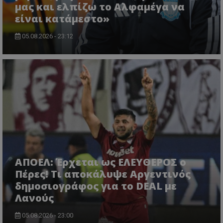
μας και ελπίζω το Αλφαμέγα να
είναι κατάμεστο»
05.08.2026 - 23:12
ΑΠΟΕΛ: Έρχεται ως ΕΛΕΥΘΕΡΟΣ ο
Πέρες! Τι αποκάλυψε Αργεντινός
δημοσιογράφος για το DEAL με
Λανούς
05.08.2026 - 23:00