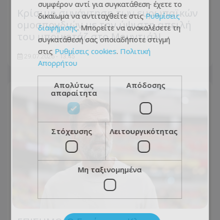
συμφέρον αντί για συγκατάθεση· έχετε το
Κρίσιμη συνάντηση των ευρωπαϊκών
δικαίωμα να αντιταχθείτε στις
Ρυθμίσεις
ομοσπονδιών με την ύψιστη απειλή
διαφήμισης
. Μπορείτε να ανακαλέσετε τη
του μποϊκοτάζ στο Μουντιάλ!
συγκατάθεσή σας οποιαδήποτε στιγμή
στις
Ρυθμίσεις cookies
.
Πολιτική
29.07.2026 - 13:45
Απορρήτου
Απολύτως
Απόδοσης
απαραίτητα
Στόχευσης
Λειτουργικότητας
Μη ταξινομημένα