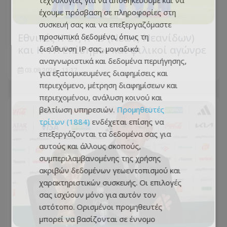
τεχνολογίες για να αποθηκεύουμε και να
έχουμε πρόσβαση σε πληροφορίες στη
συσκευή σας και να επεξεργαζόμαστε
Εθνικές Κ-21, Κ-19 (Νέων, Νεανίδων)
προσωπικά δεδομένα, όπως τη
και Κ-17: Eπίσημοι και φιλικοί αγώνρε
διεύθυνση IP σας, μοναδικά
αναγνωριστικά και δεδομένα περιήγησης,
03.08.2026 - 11:17
για εξατομικευμένες διαφημίσεις και
περιεχόμενο, μέτρηση διαφημίσεων και
περιεχομένου, ανάλυση κοινού και
βελτίωση υπηρεσιών.
Προμηθευτές
τρίτων (1884)
ενδέχεται επίσης να
επεξεργάζονται τα δεδομένα σας για
αυτούς και άλλους σκοπούς,
συμπεριλαμβανομένης της χρήσης
ακριβών δεδομένων γεωεντοπισμού και
χαρακτηριστικών συσκευής. Οι επιλογές
σας ισχύουν μόνο για αυτόν τον
ιστότοπο. Ορισμένοι προμηθευτές
μπορεί να βασίζονται σε έννομο