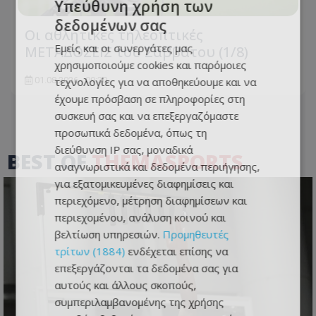
Υπεύθυνη χρήση των
δεδομένων σας
Οι αθλητικές τηλεοπτικές
Εμείς και οι συνεργάτες μας
ΜΕΤΑΔΟΣΕΙΣ του Σαββάτου (1/8)
χρησιμοποιούμε cookies και παρόμοιες
τεχνολογίες για να αποθηκεύουμε και να
01.08.2026 - 09:30
έχουμε πρόσβαση σε πληροφορίες στη
συσκευή σας και να επεξεργαζόμαστε
προσωπικά δεδομένα, όπως τη
διεύθυνση IP σας, μοναδικά
BEST OF
THEMASPORTS
αναγνωριστικά και δεδομένα περιήγησης,
για εξατομικευμένες διαφημίσεις και
περιεχόμενο, μέτρηση διαφημίσεων και
περιεχομένου, ανάλυση κοινού και
βελτίωση υπηρεσιών.
Προμηθευτές
τρίτων (1884)
ενδέχεται επίσης να
επεξεργάζονται τα δεδομένα σας για
αυτούς και άλλους σκοπούς,
συμπεριλαμβανομένης της χρήσης