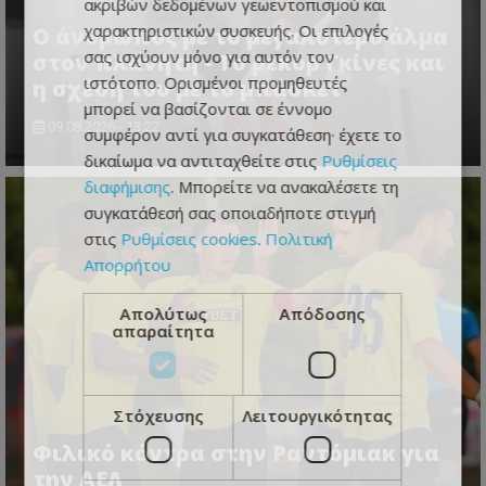
ακριβών δεδομένων γεωεντοπισμού και
χαρακτηριστικών συσκευής. Οι επιλογές
Ο άνθρωπος με το μεγαλύτερο άλμα
σας ισχύουν μόνο για αυτόν τον
στον πλανήτη - Το ρεκόρ Γκίνες και
ιστότοπο. Ορισμένοι προμηθευτές
η σχέση του με το μπάσκετ
μπορεί να βασίζονται σε έννομο
09.08.2026 - 13:22
συμφέρον αντί για συγκατάθεση· έχετε το
δικαίωμα να αντιταχθείτε στις
Ρυθμίσεις
διαφήμισης
. Μπορείτε να ανακαλέσετε τη
συγκατάθεσή σας οποιαδήποτε στιγμή
στις
Ρυθμίσεις cookies
.
Πολιτική
Απορρήτου
Απολύτως
Απόδοσης
απαραίτητα
Στόχευσης
Λειτουργικότητας
Φιλικό κόντρα στην Ραντόμιακ για
την ΑΕΛ