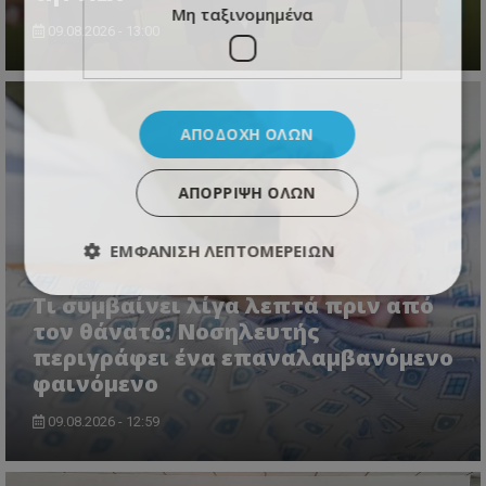
Μη ταξινομημένα
09.08.2026 - 13:00
ΑΠΟΔΟΧΉ ΌΛΩΝ
ΑΠΌΡΡΙΨΗ ΌΛΩΝ
ΕΜΦΆΝΙΣΗ ΛΕΠΤΟΜΕΡΕΙΏΝ
Τι συμβαίνει λίγα λεπτά πριν από
τον θάνατο: Νοσηλευτής
περιγράφει ένα επαναλαμβανόμενο
φαινόμενο
09.08.2026 - 12:59