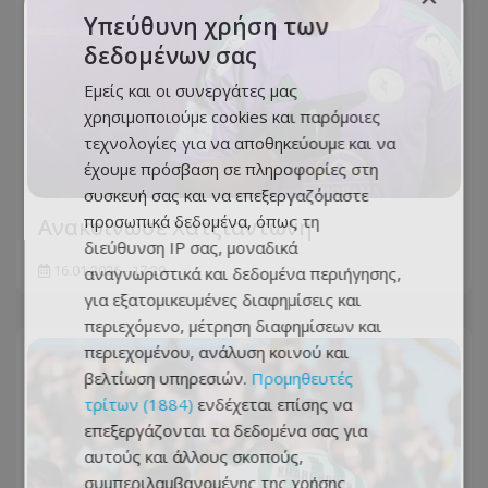
Υπεύθυνη χρήση των
δεδομένων σας
Εμείς και οι συνεργάτες μας
χρησιμοποιούμε cookies και παρόμοιες
τεχνολογίες για να αποθηκεύουμε και να
έχουμε πρόσβαση σε πληροφορίες στη
συσκευή σας και να επεξεργαζόμαστε
προσωπικά δεδομένα, όπως τη
Ανακοίνωσε Χατζιαντώνη
διεύθυνση IP σας, μοναδικά
αναγνωριστικά και δεδομένα περιήγησης,
16.01.2026 - 17:29
για εξατομικευμένες διαφημίσεις και
περιεχόμενο, μέτρηση διαφημίσεων και
περιεχομένου, ανάλυση κοινού και
βελτίωση υπηρεσιών.
Προμηθευτές
τρίτων (1884)
ενδέχεται επίσης να
επεξεργάζονται τα δεδομένα σας για
αυτούς και άλλους σκοπούς,
συμπεριλαμβανομένης της χρήσης