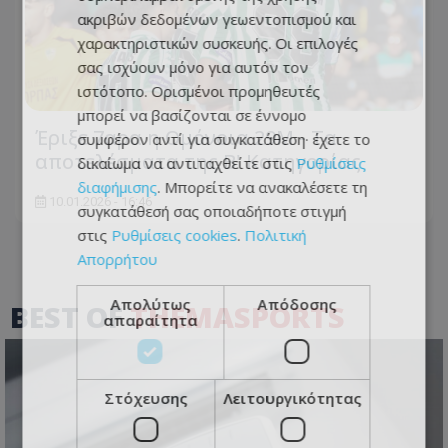
ακριβών δεδομένων γεωεντοπισμού και
χαρακτηριστικών συσκευής. Οι επιλογές
σας ισχύουν μόνο για αυτόν τον
ιστότοπο. Ορισμένοι προμηθευτές
μπορεί να βασίζονται σε έννομο
Έριξε 7αρα η Ομόνοια 29Μ - Τα
συμφέρον αντί για συγκατάθεση· έχετε το
αποτελέσματα της Β' Κατηγορίας
δικαίωμα να αντιταχθείτε στις
Ρυθμίσεις
διαφήμισης
. Μπορείτε να ανακαλέσετε τη
10.01.2026 - 16:46
συγκατάθεσή σας οποιαδήποτε στιγμή
στις
Ρυθμίσεις cookies
.
Πολιτική
Απορρήτου
Απολύτως
Απόδοσης
BEST OF
THEMASPORTS
απαραίτητα
Στόχευσης
Λειτουργικότητας