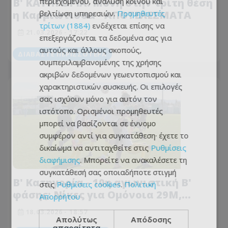
Β' ΚΑΤΗΓΟΡΙΑ: Μόνη στην τρίτη θέση
περιεχομένου, ανάλυση κοινού και
η Καρμιώτισσα - AΠΟΤΕΛΕΣΜΑΤΑ
βελτίωση υπηρεσιών.
Προμηθευτές
τρίτων (1884)
ενδέχεται επίσης να
21.03.2026 - 17:22
επεξεργάζονται τα δεδομένα σας για
αυτούς και άλλους σκοπούς,
ΔΙΑΒΆΣΤΕ ΠΕΡΙΣΣΌΤΕΡΑ
συμπεριλαμβανομένης της χρήσης
ακριβών δεδομένων γεωεντοπισμού και
χαρακτηριστικών συσκευής. Οι επιλογές
σας ισχύουν μόνο για αυτόν τον
ιστότοπο. Ορισμένοι προμηθευτές
μπορεί να βασίζονται σε έννομο
συμφέρον αντί για συγκατάθεση· έχετε το
δικαίωμα να αντιταχθείτε στις
Ρυθμίσεις
διαφήμισης
. Μπορείτε να ανακαλέσετε τη
συγκατάθεσή σας οποιαδήποτε στιγμή
Β' Κατηγορία - 10η αγωνιστική Β'
στις
Ρυθμίσεις cookies
.
Πολιτική
φάσης: Νίκες για Ομόνοια 29Μ,
Απορρήτου
ΠΑΕΕΚ, Καρμιώτισσα και Νέα
18.03.2026 - 18:57
Σαλαμίνα
Απολύτως
Απόδοσης
απαραίτητα