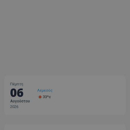
Πέμπτη
06
Λεμεσός
33ºc
Αυγούστου
Λάρνακα
2026
30ºc
Λευκωσία
35ºc