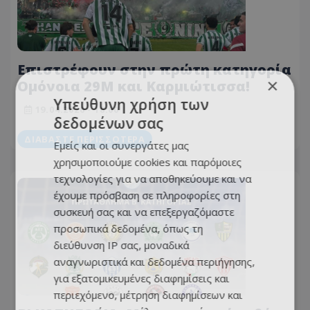
Επιστρέφουν στην πρώτη κατηγορία
×
Ομόνοια 29Μ και Καρμιώτισσα!
Υπεύθυνη χρήση των
19.04.2026 - 18:00
δεδομένων σας
ΔΙΑΒΆΣΤΕ ΠΕΡΙΣΣΌΤΕΡΑ
Εμείς και οι συνεργάτες μας
χρησιμοποιούμε cookies και παρόμοιες
τεχνολογίες για να αποθηκεύουμε και να
έχουμε πρόσβαση σε πληροφορίες στη
συσκευή σας και να επεξεργαζόμαστε
προσωπικά δεδομένα, όπως τη
διεύθυνση IP σας, μοναδικά
αναγνωριστικά και δεδομένα περιήγησης,
για εξατομικευμένες διαφημίσεις και
περιεχόμενο, μέτρηση διαφημίσεων και