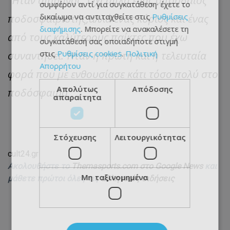
συμφέρον αντί για συγκατάθεση· έχετε το
ποδοσφαιριστής,αλλά ένας κύριος και ένας
δικαίωμα να αντιταχθείτε στις
Ρυθμίσεις
διαφήμισης
. Μπορείτε να ανακαλέσετε τη
από τους καλύτερους παίκτες που έχω
συγκατάθεσή σας οποιαδήποτε στιγμή
συναντήσει. Ήταν η πρώτη και η τελευταία
στις
Ρυθμίσεις cookies
.
Πολιτική
Απορρήτου
φορά που με ενθουσίασε κάτι τόσο πολύ στο
Απολύτως
Απόδοσης
ποδόσφαιρο”
απαραίτητα
Στόχευσης
Λειτουργικότητας
cult24.gr
Ακολουθήστε το
Themasports.com στο Google News
και
Μη ταξινομημένα
μάθετε πρώτοι όλες τις
αθλητικές ειδήσεις