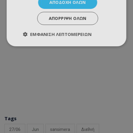
ΑΠΟΔΟΧΉ ΌΛΩΝ
ΑΠΌΡΡΙΨΗ ΌΛΩΝ
ΕΜΦΆΝΙΣΗ ΛΕΠΤΟΜΕΡΕΙΏΝ
Tags
27/06
Jun
sansimera
Διεθνή