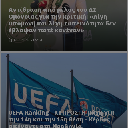
Αντίδραση από μέλος του ΔΣ
Ομόνοιας για την κριτική: «Λίγη
υπομονή και λίγη ταπεινότητα δεν
έβλαψαν ποτέ κανέναν»
07.08.2026 - 09:14
UEFA Ranking - ΚΥΠΡΟΣ: Η μάχη για
την 14η και την 15η θέση - Κέρδος
απέναντι στη Νορβηγία,