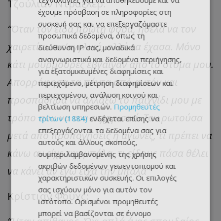
τεχνολογίες για να αποθηκεύουμε και να
Τζούλιαν Ντράξλερ:
έχουμε πρόσβαση σε πληροφορίες στη
συσκευή σας και να επεξεργαζόμαστε
“Όταν τον είδα πρώτη φορά, ήθελα να τον
προσωπικά δεδομένα, όπως τη
χαιρετίσω στ’αγγλικά, αλλά τα έχασα. Μόνο
διεύθυνση IP σας, μοναδικά
αναγνωριστικά και δεδομένα περιήγησης,
κάτι μουρμούρες έβγαιναν από το στόμα μου.
για εξατομικευμένες διαφημίσεις και
Απορρόφησα τα πάντα από αυτόν και
περιεχόμενο, μέτρηση διαφημίσεων και
περιεχομένου, ανάλυση κοινού και
προσπάθησα να αλλάξω το παιχνίδι μου με
βελτίωση υπηρεσιών.
Προμηθευτές
τρόπο που να τον ευχαριστεί. Τον ρωτούσα
τρίτων (1884)
ενδέχεται επίσης να
επεξεργάζονται τα δεδομένα σας για
μετά από προπονήσεις ή αγώνες, τι πρέπει να
αυτούς και άλλους σκοπούς,
κάνω αν είχε την μπάλα, τι είδους πάσα θέλει
συμπεριλαμβανομένης της χρήσης
ακριβών δεδομένων γεωεντοπισμού και
να κάνει αν εγώ είχα την μπάλα”
χαρακτηριστικών συσκευής. Οι επιλογές
σας ισχύουν μόνο για αυτόν τον
Κρίστιαν Φουχς:
ιστότοπο. Ορισμένοι προμηθευτές
μπορεί να βασίζονται σε έννομο
“Ήταν απίθανος. Όχι απλά ένας σπουδαίος