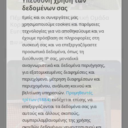
Υπεύθυνη χρήση των
δεδομένων σας
Πέμπτη θέση για την Εθνική Ομάδα
Εμείς και οι συνεργάτες μας
Κοριτσιών U12 στα 2026 Tennis
χρησιμοποιούμε cookies και παρόμοιες
Europe Summer Cups by Dunlop
τεχνολογίες για να αποθηκεύουμε και να
έχουμε πρόσβαση σε πληροφορίες στη
02.08.2026 - 15:38
συσκευή σας και να επεξεργαζόμαστε
προσωπικά δεδομένα, όπως τη
διεύθυνση IP σας, μοναδικά
αναγνωριστικά και δεδομένα περιήγησης,
για εξατομικευμένες διαφημίσεις και
περιεχόμενο, μέτρηση διαφημίσεων και
περιεχομένου, ανάλυση κοινού και
βελτίωση υπηρεσιών.
Προμηθευτές
τρίτων (1884)
ενδέχεται επίσης να
επεξεργάζονται τα δεδομένα σας για
αυτούς και άλλους σκοπούς,
συμπεριλαμβανομένης της χρήσης
ακριβών δεδομένων γεωεντοπισμού και