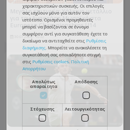
χαρακτηριστικών συσκευής. Οι επιλογές
Μεγάλη επιτυχία: Χάλκινο μετάλλιο
σας ισχύουν μόνο για αυτόν τον
για τον Αναστάση Μωσαϊκό στα
ιστότοπο. Ορισμένοι προμηθευτές
European Championships U14
μπορεί να βασίζονται σε έννομο
συμφέρον αντί για συγκατάθεση· έχετε το
30.07.2026 - 10:32
δικαίωμα να αντιταχθείτε στις
Ρυθμίσεις
διαφήμισης
. Μπορείτε να ανακαλέσετε τη
συγκατάθεσή σας οποιαδήποτε στιγμή
στις
Ρυθμίσεις cookies
.
Πολιτική
Απορρήτου
Απολύτως
Απόδοσης
απαραίτητα
Στόχευσης
Λειτουργικότητας