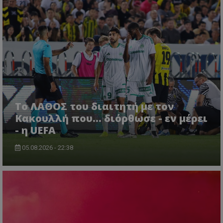
Το ΛΑΘΟΣ του διαιτητή με τον
Κακουλλή που... διόρθωσε - εν μέρει
- η UEFA
05.08.2026 - 22:38