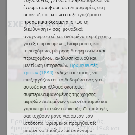
τεχνολογίες για να αποθηκεύουμε και να
έχουμε πρόσβαση σε πληροφορίες στη
συσκευή σας και να επεξεργαζόμαστε
ΣΧΕΤΙΚΑ ΑΡΘΡΑ
προσωπικά δεδομένα, όπως τη
διεύθυνση IP σας, μοναδικά
αναγνωριστικά και δεδομένα περιήγησης,
για εξατομικευμένες διαφημίσεις και
περιεχόμενο, μέτρηση διαφημίσεων και
περιεχομένου, ανάλυση κοινού και
βελτίωση υπηρεσιών.
Προμηθευτές
τρίτων (1884)
ενδέχεται επίσης να
επεξεργάζονται τα δεδομένα σας για
αυτούς και άλλους σκοπούς,
συμπεριλαμβανομένης της χρήσης
ακριβών δεδομένων γεωεντοπισμού και
χαρακτηριστικών συσκευής. Οι επιλογές
σας ισχύουν μόνο για αυτόν τον
Προβλημάτισε ο Παναθηναϊκός,
ιστότοπο. Ορισμένοι προμηθευτές
έμεινε στο «Χ» με την ΤΣΣΚΑ 1948 και
μπορεί να βασίζονται σε έννομο