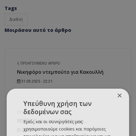
Tags
Διεθνή
Μοιράσου αυτό το άρθρο
ΠΡΟΗΓΟΎΜΕΝΟ ΆΡΘΡΟ
Νικηφόρο ντεμπούτο για Κακουλλή
31.03.2025 - 22:21
×
Υπεύθυνη χρήση των
δεδομένων σας
ΕΠΌΜΕΝΟ ΆΡΘΡΟ
RESPECT και από Σπιλέφσκι...
Εμείς και οι συνεργάτες μας
χρησιμοποιούμε cookies και παρόμοιες
31.03.2025 - 20:55