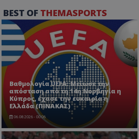
BEST OF
THEMASPORTS
Βαθμολογία UEFA: Μείωσε την
απόσταση από τη 14η Νορβηγία η
Κύπρος, έχασε την ευκαιρία η
Ελλάδα (ΠΙΝΑΚΑΣ)
06.08.2026 - 00:06