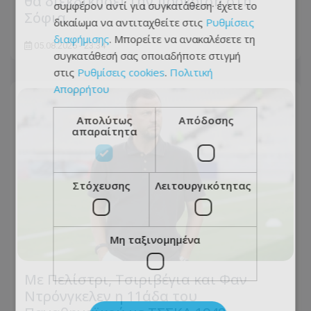
θα διεκδικήσει την πρόκριση στη
συμφέρον αντί για συγκατάθεση· έχετε το
Σόφια
δικαίωμα να αντιταχθείτε στις
Ρυθμίσεις
διαφήμισης
. Μπορείτε να ανακαλέσετε τη
05.08.2026 - 23:34
συγκατάθεσή σας οποιαδήποτε στιγμή
στις
Ρυθμίσεις cookies
.
Πολιτική
Απορρήτου
Απολύτως
Απόδοσης
απαραίτητα
Στόχευσης
Λειτουργικότητας
Μη ταξινομημένα
Με Πελίστρι, Τσιριβέγια και Φαν
Ντρόνγκελεν η 11άδα του