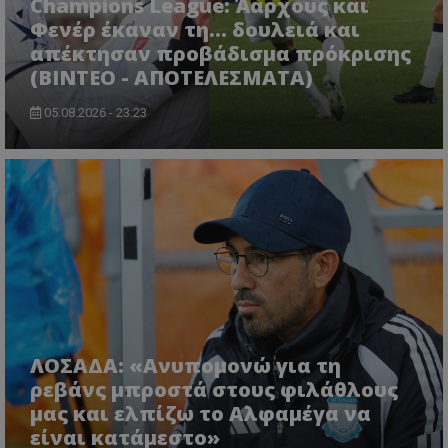
Champions League: Άαρχους και
Φενέρ έκαναν τη... δουλειά και
απέκτησαν προβάδισμα πρόκρισης
(ΒΙΝΤΕΟ - ΑΠΟΤΕΛΕΣΜΑΤΑ)
05.08.2026 - 23:23
ΛΟΣΑΔΑ: «Ανυπομονώ για τη
ρεβάνς μπροστά στους φιλάθλους
μας και ελπίζω το Αλφαμέγα να
είναι κατάμεστο»