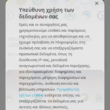
×
Υπεύθυνη χρήση των
δεδομένων σας
Εμείς και οι συνεργάτες μας
χρησιμοποιούμε cookies και παρόμοιες
τεχνολογίες για να αποθηκεύουμε και να
ΝΕΟΙ Α' ΚΑΤΗΓΟΡΙΑΣ: Το πανόραμα
έχουμε πρόσβαση σε πληροφορίες στη
(2026/27)
συσκευή σας και να επεξεργαζόμαστε
προσωπικά δεδομένα, όπως τη
21.07.2026 - 00:40
διεύθυνση IP σας, μοναδικά
αναγνωριστικά και δεδομένα περιήγησης,
για εξατομικευμένες διαφημίσεις και
περιεχόμενο, μέτρηση διαφημίσεων και
περιεχομένου, ανάλυση κοινού και
βελτίωση υπηρεσιών.
Προμηθευτές
τρίτων (1884)
ενδέχεται επίσης να
επεξεργάζονται τα δεδομένα σας για
αυτούς και άλλους σκοπούς,