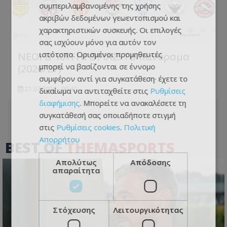
συμπεριλαμβανομένης της χρήσης
ακριβών δεδομένων γεωεντοπισμού και
χαρακτηριστικών συσκευής. Οι επιλογές
σας ισχύουν μόνο για αυτόν τον
ιστότοπο. Ορισμένοι προμηθευτές
ΝΕΟΙ Β' ΚΑΤΗΓΟΡΙΑΣ: Το πανόραμα
μπορεί να βασίζονται σε έννομο
(2026/27)
συμφέρον αντί για συγκατάθεση· έχετε το
21.07.2026 - 00:40
δικαίωμα να αντιταχθείτε στις
Ρυθμίσεις
διαφήμισης
. Μπορείτε να ανακαλέσετε τη
συγκατάθεσή σας οποιαδήποτε στιγμή
στις
Ρυθμίσεις cookies
.
Πολιτική
Απορρήτου
BEST OF
THEMASPORTS
Απολύτως
Απόδοσης
απαραίτητα
Στόχευσης
Λειτουργικότητας