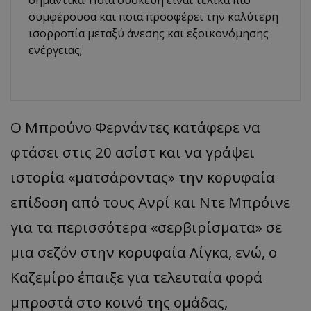
σημαντικά. Ποια συσκευή είναι τελικά πιο
συμφέρουσα και ποια προσφέρει την καλύτερη
ισορροπία μεταξύ άνεσης και εξοικονόμησης
ενέργειας;
Ο
Μπρούνο
Φερνάντες κατάφερε να
φτάσει στις 20
ασίστ
και να γράψει
ιστορία
«
ματσάροντας
»
την κορυφαία
επίδοση από τους Ανρί και Ντε
Μπρόινε
για τα π
ερισσότερ
α
«
σερ
β
ιρίσμ
ατα
»
σε
μια σεζόν στην κορυφαία Λίγκα, ενώ, ο
Καζεμίρο
έπαιξε για τελευταία φορά
μπροστά στο κοινό της ομάδας,