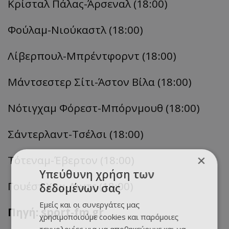
Κρίσταλ
Πάλας-
Άρσεναλ
(18:00)
Φούλαμ-Νιούκαστλ
(18:00)
Λίβερπουλ-
Μπρέντφορντ
(18:00)
Μάντσεστερ
Σίτι
-Άστον Βίλα (18:00)
Νότιγχαμ
Φόρεστ-Μπόρνμουθ
(18:00)
Σάντερλαντ
-Τσέλσι (18:00)
×
Τότεναμ-Έβερτον
(18:00)
Υπεύθυνη χρήση των
Γουέστ Χαμ-Λιντς (18:00)
δεδομένων σας
Εμείς και οι συνεργάτες μας
Πηγή: sport-fm.gr
χρησιμοποιούμε cookies και παρόμοιες