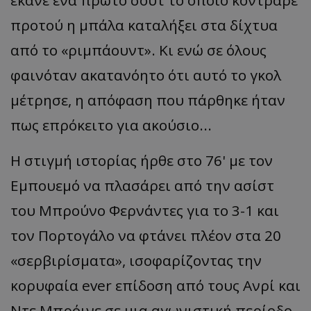
έκανε ένα πρώτο σουτ το οποίο κόντραρε
προτού η μπάλα καταλήξει στα δίχτυα
από το
«
ριμ
π
άουντ
».
Κι ενώ σε όλους
φαινόταν ακατανόητο ότι αυτό το γκολ
μέτρησε, η απόφαση που πάρθηκε ήταν
πως επρόκειτο για α
κούσιο
...
Η στιγμή ιστορίας ήρθε στο 76' με τον
Εμπουεμό
να πλασάρει από την
ασίστ
του
Μπρούνο
Φερνάντες για το 3-1 και
τον Πορτογάλο να φτάνει πλέον στα 20
«
σερ
β
ιρίσμ
ατα
»,
ισοφαρίζοντας την
κορυφαία
ever
επ
ίδοση
από
τους
Ανρί
και
Ντε
Μπ
ρόινε
σε
μι
α α
γωνιστική
π
ερίοδο