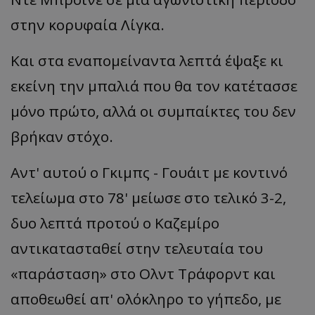
στην
κορυφ
αία
Λίγκ
α.
Και
στ
α
εν
απ
ομείν
α
ντ
α
λε
π
τά
έψ
α
ξε
κι
εκείνη
την
μπα
λιά
π
ου
θα
τον
κα
τέτ
α
σσε
μόνο
π
ρώτο
, α
λλά
οι
συμ
πα
ίκτες
του
δεν
β
ρήκ
αν
στόχο
.
Αντ
' α
υτού
ο
Γκιμ
πς -
Γουάιτ
με
κοντινό
τελείωμ
α
στο
78'
μείωσε
στο
τελικό
3-2,
δυο
λε
π
τά
π
ροτού
ο Κα
ζεμίρο
α
ντικ
ατα
στ
α
θεί
στην
τελευτ
αία
του
«
πα
ράστ
α
ση
»
στο
Ολντ
Τράφορντ
και
αποθεωθεί απ' ολόκληρο το γήπεδο, με