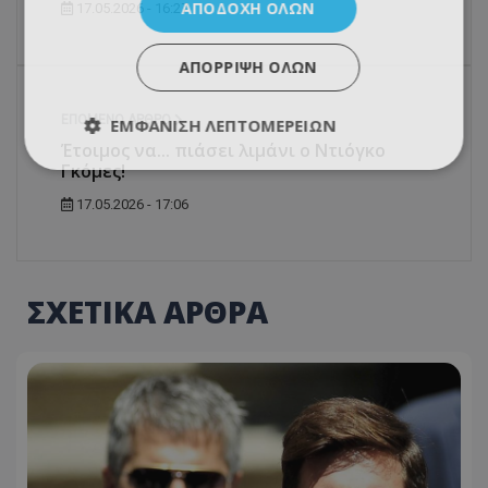
ΑΠΟΔΟΧΉ ΌΛΩΝ
17.05.2026 - 16:27
ΑΠΌΡΡΙΨΗ ΌΛΩΝ
ΕΠΌΜΕΝΟ ΆΡΘΡΟ
ΕΜΦΆΝΙΣΗ ΛΕΠΤΟΜΕΡΕΙΏΝ
Έτοιμος να... πιάσει λιμάνι ο Ντιόγκο
Γκόμες!
17.05.2026 - 17:06
ΣΧΕΤΙΚΑ ΑΡΘΡΑ