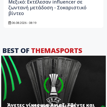
Μεξικό: Εκτέλεσαν influencer σε
ζωντανή μετάδοση - Σοκαριστικό
βίντεο
06.08.2026 - 08:19
BEST OF
THEMASPORTS
Άνετες νίκες για Άγιαξ, Τβέντε και