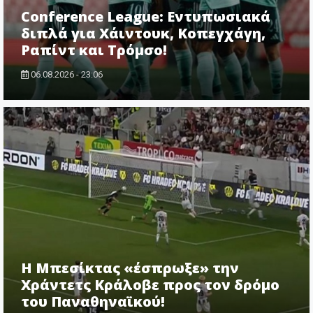
Conference League: Εντυπωσιακά
διπλά για Χάιντουκ, Κοπεγχάγη,
Ραπίντ και Τρόμσο!
06.08.2026 - 23:06
Η Μπεσίκτας «έσπρωξε» την
Χράντετς Κράλοβε προς τον δρόμο
του Παναθηναϊκού!