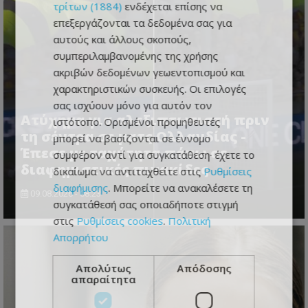
τρίτων (1884)
ενδέχεται επίσης να
επεξεργάζονται τα δεδομένα σας για
αυτούς και άλλους σκοπούς,
συμπεριλαμβανομένης της χρήσης
ακριβών δεδομένων γεωεντοπισμού και
χαρακτηριστικών συσκευής. Οι επιλογές
σας ισχύουν μόνο για αυτόν τον
Ατύχημα για αλεξιπτωτιστή πριν
ιστότοπο. Ορισμένοι προμηθευτές
τη σέντρα σε ματς Ολλανδίας -
μπορεί να βασίζονται σε έννομο
Έπεσε με ταχύτητα πάνω σε
συμφέρον αντί για συγκατάθεση· έχετε το
διαφημιστικές πινακίδες
δικαίωμα να αντιταχθείτε στις
Ρυθμίσεις
διαφήμισης
. Μπορείτε να ανακαλέσετε τη
09.08.2026 - 08:23
συγκατάθεσή σας οποιαδήποτε στιγμή
στις
Ρυθμίσεις cookies
.
Πολιτική
Απορρήτου
Απολύτως
Απόδοσης
απαραίτητα