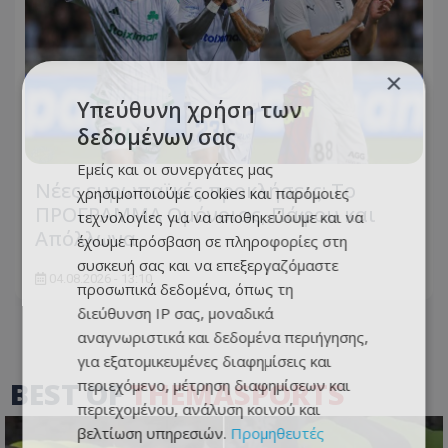
×
Υπεύθυνη χρήση των
δεδομένων σας
Εμείς και οι συνεργάτες μας
Νέες ευρωπαϊκές προκλήσεις: Το
χρησιμοποιούμε cookies και παρόμοιες
ΠΡΟΓΡΑΜΜΑ Ομόνοιας, Πάφου και
τεχνολογίες για να αποθηκεύουμε και να
Απόλλωνα
έχουμε πρόσβαση σε πληροφορίες στη
συσκευή σας και να επεξεργαζόμαστε
04.08.2026 - 13:10
προσωπικά δεδομένα, όπως τη
διεύθυνση IP σας, μοναδικά
αναγνωριστικά και δεδομένα περιήγησης,
για εξατομικευμένες διαφημίσεις και
BEST OF
THEMASPORTS
περιεχόμενο, μέτρηση διαφημίσεων και
περιεχομένου, ανάλυση κοινού και
βελτίωση υπηρεσιών.
Προμηθευτές