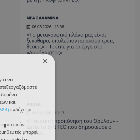
ΝΕΑ ΣΑΛΑΜΙΝΑ
06.08.2026 - 13:38
«Το μεταγραφικό πλάνο μας είναι
ξεκάθαρο, υπολείπονται ακόμα τρεις
θέσεις» - Τι είπε για τα έργα στο
«Αμμόχωστος»
×
για να
 επεξεργαζόμαστε
δεδομένα
εων και
ΑΠΟΕΛ
884)
ενδέχεται
06.08.2026 - 13:17
«Η ανοικτή προπόνηση του Θρύλου» -
τηριστικών
Δείτε το ΒΙΝΤΕΟ που δημοσίευσε ο
ομηθευτές μπορεί
ΑΠΟΕΛ
 αντιταχθείτε