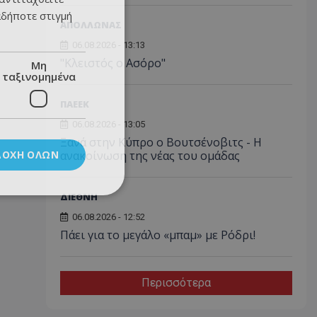
αδήποτε στιγμή
ΑΠΟΛΛΩΝΑΣ
06.08.2026 - 13:13
"Κλειστός ο Ασόρο"
Μη
ταξινομημένα
ΠΑΕΕΚ
06.08.2026 - 13:05
Ξανά στην Κύπρο ο Βουτσένοβιτς - Η
ΔΟΧΉ ΌΛΩΝ
ανακοίνωση της νέας του ομάδας
ΔΙΕΘΝΗ
06.08.2026 - 12:52
Πάει για το μεγάλο «μπαμ» με Ρόδρι!
Περισσότερα