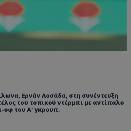
λλωνα, Ερνάν Λοσάδα, στη συνέντευξη
τέλος του τοπικού ντέρμπι με αντίπαλο
ι-οφ του Α' γκρουπ.