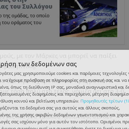
ίας του Συλλόγου
 της ομάδας, το οποίο
 του οράματος του
ούς, με τον Μάρκες να μπορεί να παίξει
χρήση των δεδομένων σας
προληπτική.
εργάτες μας χρησιμοποιούμε cookies και παρόμοιες τεχνολογίες 
το δεύτερο είχαμε κάποια πράγματα να
ι να έχουμε πρόσβαση σε πληροφορίες στη συσκευή σας και να
ένα, όπως τη διεύθυνση IP σας, μοναδικά αναγνωριστικά και 
ε τόσο πολύ στο τέλος, νόμιζα ότι στο 3-0
εξατομικευμένες διαφημίσεις και περιεχόμενο, μέτρηση διαφημίσ
νάλυση κοινού και βελτίωση υπηρεσιών.
Προμηθευτές τρίτων (1
ργάζονται τα δεδομένα σας για αυτούς και άλλους σκοπούς,
ένης της χρήσης ακριβών δεδομένων γεωεντοπισμού και χαρακ
ντος και του τελικού κυπέλλου, ότι δεν
ιλογές σας ισχύουν μόνο για αυτόν τον ιστότοπο. Ορισμένοι πρ
 έννομο συμφέρον αντί για συγκατάθεση· έχετε το δικαίωμα να