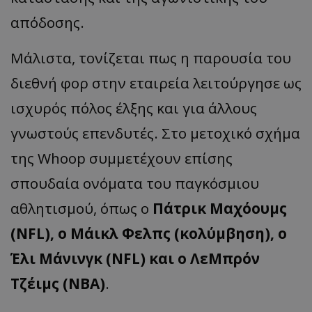
απόδοσης.
Μάλιστα, τονίζεται πως η παρουσία του
διεθνή φορ στην εταιρεία λειτούργησε ως
ισχυρός πόλος έλξης και για άλλους
γνωστούς επενδυτές. Στο μετοχικό σχήμα
της Whoop συμμετέχουν επίσης
σπουδαία ονόματα του παγκόσμιου
αθλητισμού, όπως ο
Πάτρικ Μαχόουμς
(NFL), ο Μάικλ Φελπς (κολύμβηση), ο
Έλι Μάνινγκ (NFL) και ο ΛεΜπρόν
Τζέιμς (NBA)
.