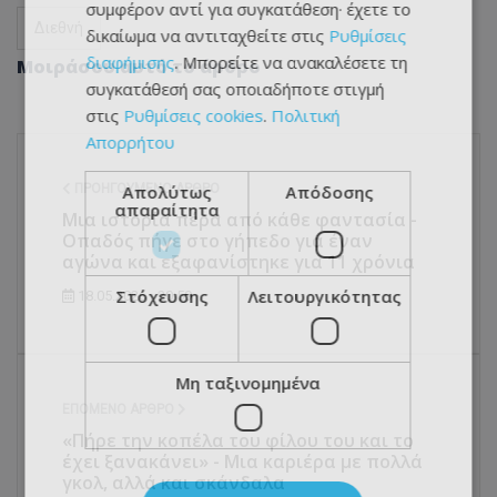
συμφέρον αντί για συγκατάθεση· έχετε το
Διεθνή
δικαίωμα να αντιταχθείτε στις
Ρυθμίσεις
διαφήμισης
. Μπορείτε να ανακαλέσετε τη
Μοιράσου αυτό το άρθρο
συγκατάθεσή σας οποιαδήποτε στιγμή
στις
Ρυθμίσεις cookies
.
Πολιτική
Απορρήτου
ΠΡΟΗΓΟΎΜΕΝΟ ΆΡΘΡΟ
Απολύτως
Απόδοσης
απαραίτητα
Μια ιστορία πέρα από κάθε φαντασία -
Οπαδός πήγε στο γήπεδο για έναν
αγώνα και εξαφανίστηκε για 11 χρόνια
Στόχευσης
Λειτουργικότητας
18.05.2026 - 20:59
Μη ταξινομημένα
ΕΠΌΜΕΝΟ ΆΡΘΡΟ
«Πήρε την κοπέλα του φίλου του και το
έχει ξανακάνει» - Μια καριέρα με πολλά
γκολ, αλλά και σκάνδαλα