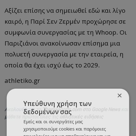
Αξίζει επίσης να σημειωθεί εδώ και λίγο
καιρό, η Παρί Σεν Ζερμέν προχώρησε σε
συμφωνία συνεργασίας με τη Whoop. Οι
Παριζιάνοι ανακοίνωσαν επίσημα μια
πολυετή συνεργασία με την εταιρεία, η
οποία θα έχει ισχύ έως το 2029.
athletiko.gr
×
Υπεύθυνη χρήση των
Ακολουθήστε το
Themasports.com στο Google News
και
δεδομένων σας
μάθετε πρώτοι όλες τις
αθλητικές ειδήσεις
Εμείς και οι συνεργάτες μας
χρησιμοποιούμε cookies και παρόμοιες