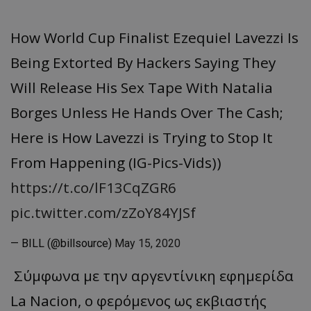
How World Cup Finalist Ezequiel Lavezzi Is
Being Extorted By Hackers Saying They
Will Release His Sex Tape With Natalia
Borges Unless He Hands Over The Cash;
Here is How Lavezzi is Trying to Stop It
From Happening (IG-Pics-Vids))
https://t.co/lF13CqZGR6
pic.twitter.com/zZoY84YJSf
— BILL (@billsource)
May 15, 2020
Σύμφωνα με την αργεντίνικη εφημερίδα
La Nacion, ο φερόμενος ως εκβιαστής