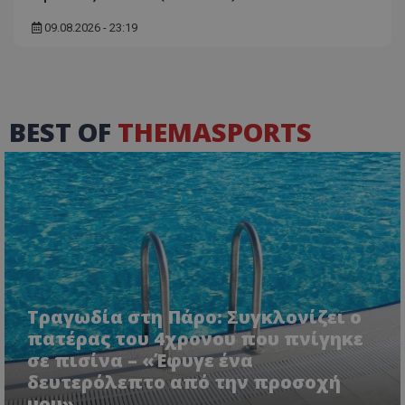
09.08.2026 - 23:19
BEST OF
THEMASPORTS
Τραγωδία στη Πάρο: Συγκλονίζει ο
πατέρας του 4χρονου που πνίγηκε
σε πισίνα – «Έφυγε ένα
δευτερόλεπτο από την προσοχή
μου»