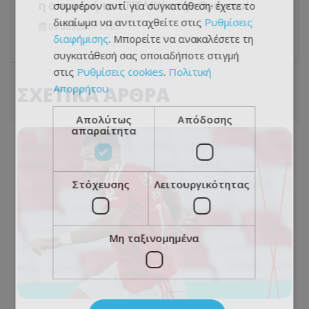
η απονομή του ΤΙΤΛΟΥ στην Ομόνοια!
συμφέρον αντί για συγκατάθεση· έχετε το
δικαίωμα να αντιταχθείτε στις
Ρυθμίσεις
03.05.2026 - 19:05
διαφήμισης
. Μπορείτε να ανακαλέσετε τη
συγκατάθεσή σας οποιαδήποτε στιγμή
στις
Ρυθμίσεις cookies
.
Πολιτική
ΣΧΕΤΙΚΑ ΑΡΘΡΑ
Απορρήτου
Απολύτως
Απόδοσης
απαραίτητα
Στόχευσης
Λειτουργικότητας
Μη ταξινομημένα