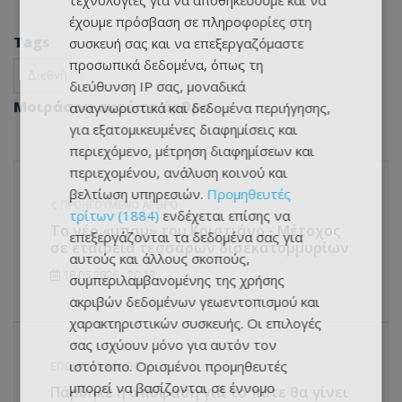
τεχνολογίες για να αποθηκεύουμε και να
έχουμε πρόσβαση σε πληροφορίες στη
Tags
συσκευή σας και να επεξεργαζόμαστε
προσωπικά δεδομένα, όπως τη
Διεθνή
διεύθυνση IP σας, μοναδικά
Μοιράσου αυτό το άρθρο
αναγνωριστικά και δεδομένα περιήγησης,
για εξατομικευμένες διαφημίσεις και
περιεχόμενο, μέτρηση διαφημίσεων και
περιεχομένου, ανάλυση κοινού και
βελτίωση υπηρεσιών.
Προμηθευτές
ΠΡΟΗΓΟΎΜΕΝΟ ΆΡΘΡΟ
τρίτων (1884)
ενδέχεται επίσης να
Το νέο «μπαμ» του Κριστιάνο - Μέτοχος
επεξεργάζονται τα δεδομένα σας για
σε εταιρεία τεσσάρων δισεκατομμυρίων
αυτούς και άλλους σκοπούς,
18.05.2026 - 20:13
συμπεριλαμβανομένης της χρήσης
ακριβών δεδομένων γεωεντοπισμού και
χαρακτηριστικών συσκευής. Οι επιλογές
σας ισχύουν μόνο για αυτόν τον
ιστότοπο. Ορισμένοι προμηθευτές
ΕΠΌΜΕΝΟ ΆΡΘΡΟ
μπορεί να βασίζονται σε έννομο
Πάρθηκε η απόφαση για το πότε θα γίνει