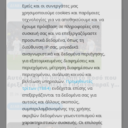
ΔΙΑΒΆΣΤΕ ΠΕΡΙΣΣΌΤΕΡΑ
Εμείς και οι συνεργάτες μας
χρησιμοποιούμε cookies και παρόμοιες
τεχνολογίες για να αποθηκεύουμε και να
έχουμε πρόσβαση σε πληροφορίες στη
συσκευή σας και να επεξεργαζόμαστε
προσωπικά δεδομένα, όπως τη
διεύθυνση IP σας, μοναδικά
αναγνωριστικά και δεδομένα περιήγησης,
για εξατομικευμένες διαφημίσεις και
περιεχόμενο, μέτρηση διαφημίσεων και
περιεχομένου, ανάλυση κοινού και
Αυτό είναι το ασύλληπτο ποσό που
βελτίωση υπηρεσιών.
Προμηθευτές
έριξε στο τραπέζι η Γαλατάσαραϊ για
τρίτων (1884)
ενδέχεται επίσης να
τον Τζόλη!
26.08.2025 - 20:16
επεξεργάζονται τα δεδομένα σας για
αυτούς και άλλους σκοπούς,
ΔΙΑΒΆΣΤΕ ΠΕΡΙΣΣΌΤΕΡΑ
συμπεριλαμβανομένης της χρήσης
ακριβών δεδομένων γεωεντοπισμού και
χαρακτηριστικών συσκευής. Οι επιλογές