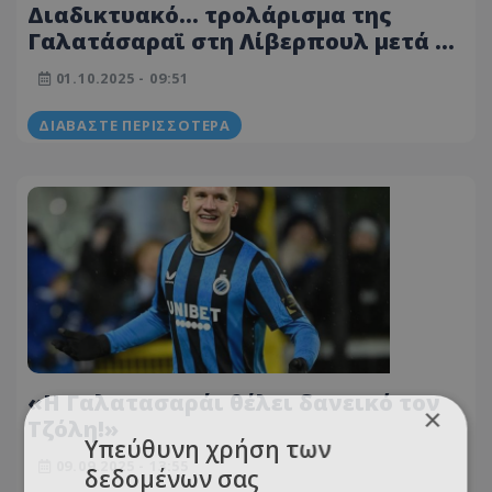
Διαδικτυακό... τρολάρισμα της
Γαλατάσαραϊ στη Λίβερπουλ μετά τη
νίκη των Τούρκων
01.10.2025 - 09:51
ΔΙΑΒΆΣΤΕ ΠΕΡΙΣΣΌΤΕΡΑ
«Η Γαλατασαράι θέλει δανεικό τον
×
Τζόλη!»
Υπεύθυνη χρήση των
09.09.2025 - 13:55
δεδομένων σας