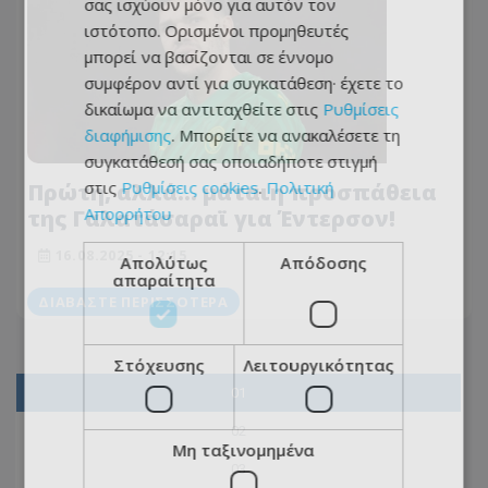
σας ισχύουν μόνο για αυτόν τον
ιστότοπο. Ορισμένοι προμηθευτές
μπορεί να βασίζονται σε έννομο
συμφέρον αντί για συγκατάθεση· έχετε το
δικαίωμα να αντιταχθείτε στις
Ρυθμίσεις
διαφήμισης
. Μπορείτε να ανακαλέσετε τη
συγκατάθεσή σας οποιαδήποτε στιγμή
στις
Ρυθμίσεις cookies
.
Πολιτική
Πρώτη, αλλά… μάταιη προσπάθεια
Απορρήτου
της Γαλατάσαραϊ για Έντερσον!
16.08.2025 - 12:15
Απολύτως
Απόδοσης
απαραίτητα
ΔΙΑΒΆΣΤΕ ΠΕΡΙΣΣΌΤΕΡΑ
Στόχευσης
Λειτουργικότητας
01
02
Μη ταξινομημένα
03