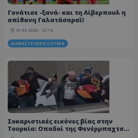
Γονάτισε -ξανά- και τη Λίβερπουλ η
απίθανη Γαλατάσαραϊ!
10.03.2026 - 22:10
ΔΙΑΒΆΣΤΕ ΠΕΡΙΣΣΌΤΕΡΑ
Σοκαριστικές εικόνες βίας στην
Τουρκία: Οπαδοί της Φενέρμπαχτσε
ξυλοκόπησαν φίλαθλο της