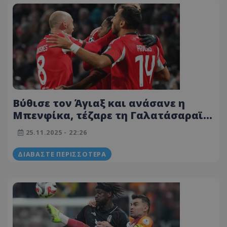
Βύθισε τον Άγιαξ και ανάσανε η
Μπενφίκα, τέζαρε τη Γαλατάσαραϊ
μέσα στην Πόλη η Ουνιόν Σεν
25.11.2025 - 22:26
Ζιλουάζ
ΔΙΑΒΆΣΤΕ ΠΕΡΙΣΣΌΤΕΡΑ