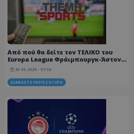
Από πού θα δείτε τον ΤΕΛΙΚΟ του
Europa League Φράιμπουργκ-Άστον
Βίλα (ΜΕΤΑΔΟΣΕΙΣ 20/05)
20.05.2026 - 07:58
ΔΙΑΒΆΣΤΕ ΠΕΡΙΣΣΌΤΕΡΑ