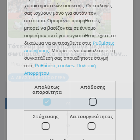
χαρακτηριστικών συσκευής. Οι επιλογές
σας ισχύουν μόνο για αυτόν τον
ιστότοπο. Ορισμένοι προμηθευτές
μπορεί να βασίζονται σε έννομο
συμφέρον αντί για συγκατάθεση· έχετε το
δικαίωμα να αντιταχθείτε στις
Ρυθμίσεις
Τότεναμ με ψυχή, έφυγε με νίκη
διαφήμισης
. Μπορείτε να ανακαλέσετε τη
σωτηρίας από την έδρα της Άστον
συγκατάθεσή σας οποιαδήποτε στιγμή
Βίλα!
03.05.2026 - 23:20
στις
Ρυθμίσεις cookies
.
Πολιτική
Απορρήτου
ΔΙΑΒΆΣΤΕ ΠΕΡΙΣΣΌΤΕΡΑ
Απολύτως
Απόδοσης
απαραίτητα
01
02
Στόχευσης
Λειτουργικότητας
03
04