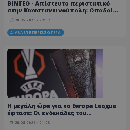
ΒΙΝΤΕΟ - Απίστευτο περιστατικό
στην Κωνσταντινούπολη: Οπαδοί
της Άστον Βίλα έκλεψαν παραγγελία
20.05.2026 - 22:57
από ντελιβερά!
ΔΙΑΒΆΣΤΕ ΠΕΡΙΣΣΌΤΕΡΑ
Η μεγάλη ώρα για το Europa League
έφτασε: Οι ενδεκάδες του
Φράιμπουργκ-Άστον Βίλα
20.05.2026 - 21:08