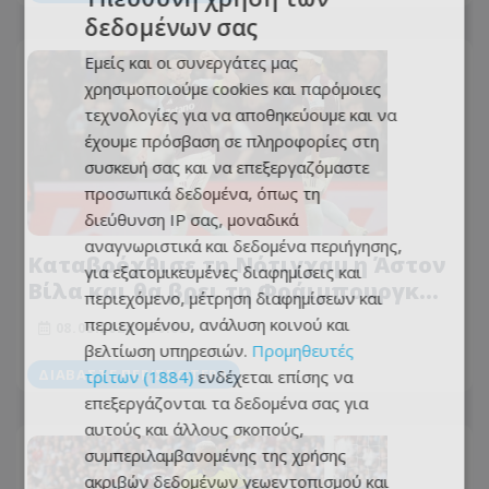
δεδομένων σας
Εμείς και οι συνεργάτες μας
χρησιμοποιούμε cookies και παρόμοιες
τεχνολογίες για να αποθηκεύουμε και να
έχουμε πρόσβαση σε πληροφορίες στη
συσκευή σας και να επεξεργαζόμαστε
προσωπικά δεδομένα, όπως τη
διεύθυνση IP σας, μοναδικά
αναγνωριστικά και δεδομένα περιήγησης,
Καταβρόχθισε τη Νότιγχαμ η Άστον
για εξατομικευμένες διαφημίσεις και
Βίλα και θα βρει τη Φράιμπουργκ
περιεχόμενο, μέτρηση διαφημίσεων και
στον τελικό του Europa!
περιεχομένου, ανάλυση κοινού και
08.05.2026 - 00:05
βελτίωση υπηρεσιών.
Προμηθευτές
ΔΙΑΒΆΣΤΕ ΠΕΡΙΣΣΌΤΕΡΑ
τρίτων (1884)
ενδέχεται επίσης να
επεξεργάζονται τα δεδομένα σας για
αυτούς και άλλους σκοπούς,
συμπεριλαμβανομένης της χρήσης
ακριβών δεδομένων γεωεντοπισμού και