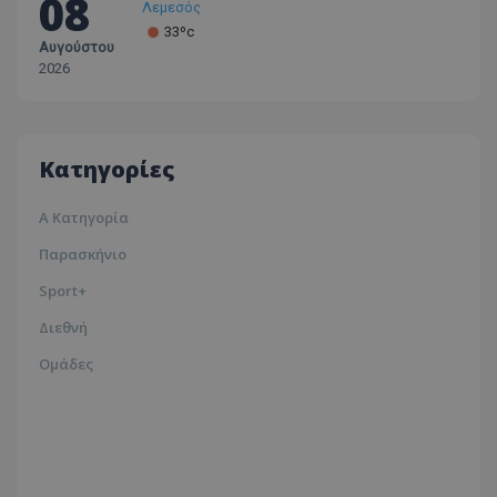
08
Λεμεσός
33ºc
Αυγούστου
Λάρνακα
2026
30ºc
Λευκωσία
35ºc
Κατηγορίες
Α Κατηγορία
Παρασκήνιο
Sport+
Διεθνή
Ομάδες