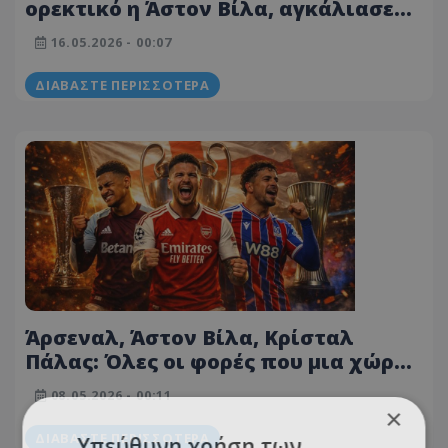
ορεκτικό η Άστον Βίλα, αγκάλιασε
την 4η θέση και... ορμά για το Europa!
16.05.2026 - 00:07
ΔΙΑΒΆΣΤΕ ΠΕΡΙΣΣΌΤΕΡΑ
Άρσεναλ, Άστον Βίλα, Κρίσταλ
Πάλας: Όλες οι φορές που μια χώρα
έφτασε και στους τρεις
08.05.2026 - 00:11
ευρωπαϊκούς τελικούς!
×
ΔΙΑΒΆΣΤΕ ΠΕΡΙΣΣΌΤΕΡΑ
Υπεύθυνη χρήση των