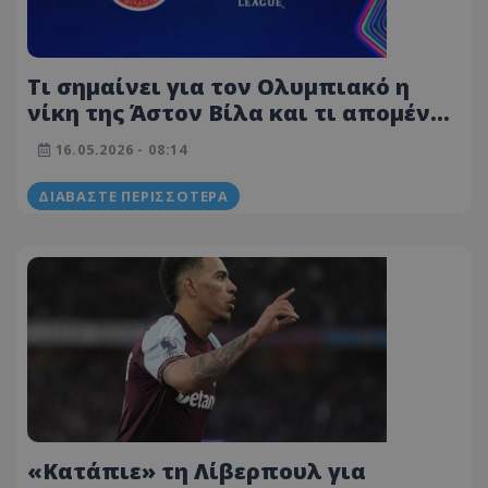
Τι σημαίνει για τον Ολυμπιακό η
νίκη της Άστον Βίλα και τι απομένει
για να κερδίσει γύρο στο Champions
16.05.2026 - 08:14
League!
ΔΙΑΒΆΣΤΕ ΠΕΡΙΣΣΌΤΕΡΑ
«Κατάπιε» τη Λίβερπουλ για