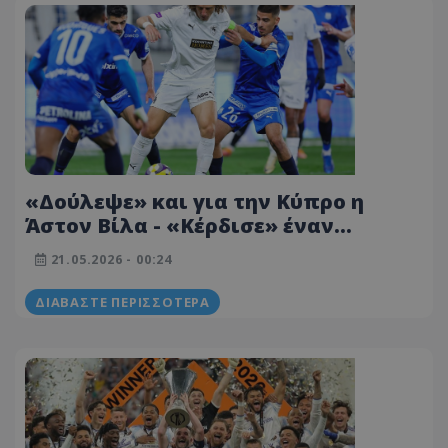
«Δούλεψε» και για την Κύπρο η
Άστον Βίλα - «Κέρδισε» έναν
προκριματικό γύρο ο Κυπελλούχος
21.05.2026 - 00:24
μας!
ΔΙΑΒΆΣΤΕ ΠΕΡΙΣΣΌΤΕΡΑ