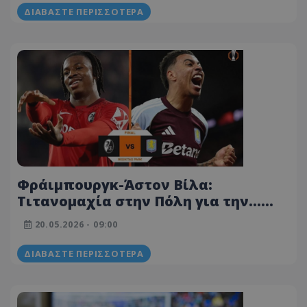
ΔΙΑΒΆΣΤΕ ΠΕΡΙΣΣΌΤΕΡΑ
Φράιμπουργκ-Άστον Βίλα:
Τιτανομαχία στην Πόλη για την...
πρώτη ευρωπαϊκή ΚΟΥΠΑ της σεζόν!
20.05.2026 - 09:00
ΔΙΑΒΆΣΤΕ ΠΕΡΙΣΣΌΤΕΡΑ