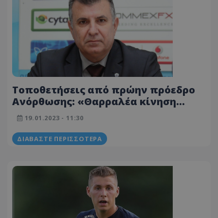
Τοποθετήσεις από πρώην πρόεδρο
Ανόρθωσης: «Θαρραλέα κίνηση
Σάντη - Ορατός κίνδυνος για
19.01.2023 - 11:30
διαβάθμιση - Όλα αυτά πρέπει να
είναι...»
ΔΙΑΒΆΣΤΕ ΠΕΡΙΣΣΌΤΕΡΑ