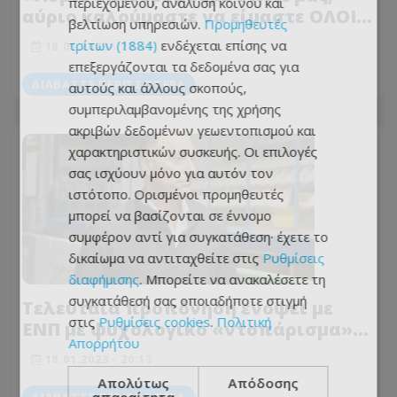
περιεχομένου, ανάλυση κοινού και
αύριο καλούμαστε να είμαστε ΟΛΟΙ
βελτίωση υπηρεσιών.
Προμηθευτές
στο πλευρό της ξανά»
τρίτων (1884)
ενδέχεται επίσης να
18.01.2023 - 20:41
επεξεργάζονται τα δεδομένα σας για
ΔΙΑΒΆΣΤΕ ΠΕΡΙΣΣΌΤΕΡΑ
αυτούς και άλλους σκοπούς,
συμπεριλαμβανομένης της χρήσης
ακριβών δεδομένων γεωεντοπισμού και
χαρακτηριστικών συσκευής. Οι επιλογές
σας ισχύουν μόνο για αυτόν τον
ιστότοπο. Ορισμένοι προμηθευτές
μπορεί να βασίζονται σε έννομο
συμφέρον αντί για συγκατάθεση· έχετε το
δικαίωμα να αντιταχθείτε στις
Ρυθμίσεις
διαφήμισης
. Μπορείτε να ανακαλέσετε τη
συγκατάθεσή σας οποιαδήποτε στιγμή
Τελευταία προπόνηση ενόψει με
στις
Ρυθμίσεις cookies
.
Πολιτική
ΕΝΠ με ψυχολογικό «ντοπάρισμα»
Απορρήτου
από Ανδρέα Σάντη (ΦΩΤΟΓΡΑΦΙΕΣ)
18.01.2023 - 20:13
Απολύτως
Απόδοσης
απαραίτητα