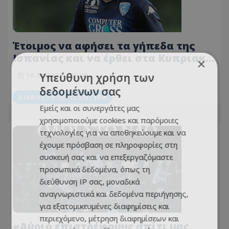
Έτοιμος να αφήσει τα γήπεδα της
Ισπανίας και να έρθει στα Κυπριακά
×
ΣΑΛΟΝΙΑ - Σε προχωρημένο στάδιο
Υπεύθυνη χρήση των
19.01.2023 - 09:40
οι επαφές
δεδομένων σας
ΔΙΑΒΆΣΤΕ ΠΕΡΙΣΣΌΤΕΡΑ
Εμείς και οι συνεργάτες μας
χρησιμοποιούμε cookies και παρόμοιες
τεχνολογίες για να αποθηκεύουμε και να
έχουμε πρόσβαση σε πληροφορίες στη
συσκευή σας και να επεξεργαζόμαστε
προσωπικά δεδομένα, όπως τη
διεύθυνση IP σας, μοναδικά
αναγνωριστικά και δεδομένα περιήγησης,
για εξατομικευμένες διαφημίσεις και
περιεχόμενο, μέτρηση διαφημίσεων και
«Αύριο επιστρέφουμε σπίτι μας,