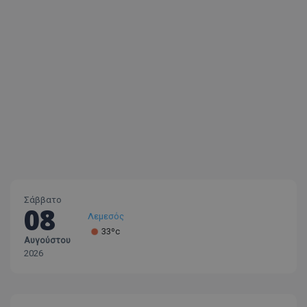
Σάββατο
08
Λεμεσός
33ºc
Αυγούστου
Λάρνακα
2026
30ºc
Λευκωσία
35ºc