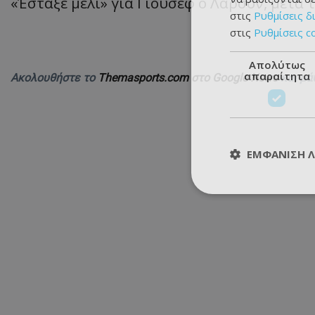
«Έσταξε μέλι» για Γιούσεφ ο Λάρσον, μετά 
στις
Ρυθμίσεις δ
στις
Ρυθμίσεις c
Απολύτως
απαραίτητα
Ακολουθήστε το
Themasports.com στο Google News
και μά
ΕΜΦΆΝΙΣΗ 