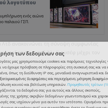
κού λογοτύπου
συμπλήρωση ενός αιώνα
ρο παλαιού ΓΣΠ.
) Λτδ ανακοινώνει τη σύναψη συμφωνίας
του ποδοσφαιριστή Άλι Γιουσέφ μέχρι τον
χρήση των δεδομένων σας
εργάτες μας χρησιμοποιούμε cookies και παρόμοιες τεχνολογίες 
ι να έχουμε πρόσβαση σε πληροφορίες στη συσκευή σας και να
ένα, όπως τη διεύθυνση IP σας, μοναδικά αναγνωριστικά και 
 διάρκεια της παρουσίας του στη σουηδική
εξατομικευμένες διαφημίσεις και περιεχόμενο, μέτρηση διαφημίσ
νάλυση κοινού και βελτίωση υπηρεσιών.
Προμηθευτές τρίτων (1
ργάζονται τα δεδομένα σας για αυτούς και άλλους σκοπούς,
ένης της χρήσης ακριβών δεδομένων γεωεντοπισμού και χαρακ
ιλογές σας ισχύουν μόνο για αυτόν τον ιστότοπο. Ορισμένοι πρ
 έννομο συμφέρον αντί για συγκατάθεση· έχετε το δικαίωμα να