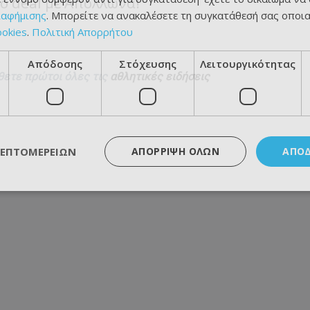
το deal με Απόλλωνα!
ιαφήμισης
. Μπορείτε να ανακαλέσετε τη συγκατάθεσή σας οποι
ookies
.
Πολιτική Απορρήτου
Απόδοσης
Στόχευσης
Λειτουργικότητας
θετε πρώτοι όλες τις
αθλητικές ειδήσεις
ΛΕΠΤΟΜΕΡΕΙΏΝ
ΑΠΌΡΡΙΨΗ ΌΛΩΝ
ΑΠΟ