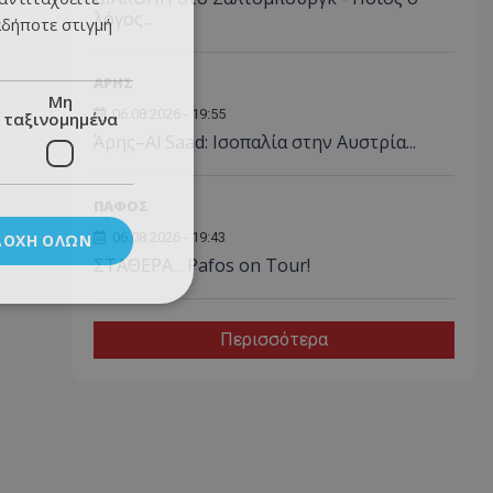
λόγος...
αδήποτε στιγμή
ΑΡΗΣ
Μη
06.08.2026 - 19:55
ταξινομημένα
Άρης–Al Saad: Ισοπαλία στην Αυστρία...
ΠΑΦΟΣ
06.08.2026 - 19:43
ΔΟΧΉ ΌΛΩΝ
ΣΤΑΘΕΡΑ... Pafos on Tour!
Περισσότερα