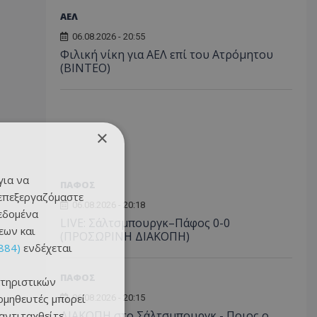
ΑΕΛ
06.08.2026 - 20:55
Φιλική νίκη για ΑΕΛ επί του Ατρόμητου
(BINTEO)
×
για να
ΠΑΦΟΣ
 επεξεργαζόμαστε
06.08.2026 - 20:18
δεδομένα
LIVE: Σάλτσμπουργκ–Πάφος 0-0
εων και
(ΠΡΟΣΩΡΙΝΗ ΔΙΑΚΟΠΗ)
884)
ενδέχεται
ΠΑΦΟΣ
τηριστικών
ομηθευτές μπορεί
06.08.2026 - 20:15
ΔΙΑΚΟΠΗ στο Σάλτσμπουργκ - Ποιος ο
 αντιταχθείτε