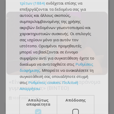
τρίτων (1884)
ενδέχεται επίσης να
επεξεργάζονται τα δεδομένα σας για
αυτούς και άλλους σκοπούς,
συμπεριλαμβανομένης της χρήσης
ακριβών δεδομένων γεωεντοπισμού και
χαρακτηριστικών συσκευής. Οι επιλογές
σας ισχύουν μόνο για αυτόν τον
ιστότοπο. Ορισμένοι προμηθευτές
μπορεί να βασίζονται σε έννομο
συμφέρον αντί για συγκατάθεση· έχετε το
δικαίωμα να αντιταχθείτε στις
Ρυθμίσεις
διαφήμισης
. Μπορείτε να ανακαλέσετε τη
συγκατάθεσή σας οποιαδήποτε στιγμή
«Είναι ο ΚΟΑ πίσω από τα παράνομα
στις
Ρυθμίσεις cookies
.
Πολιτική
γυμναστήρια;» (ΒΙΝΤΕΟ)
Απορρήτου
10.07.2026 - 17:59
Απολύτως
Απόδοσης
απαραίτητα