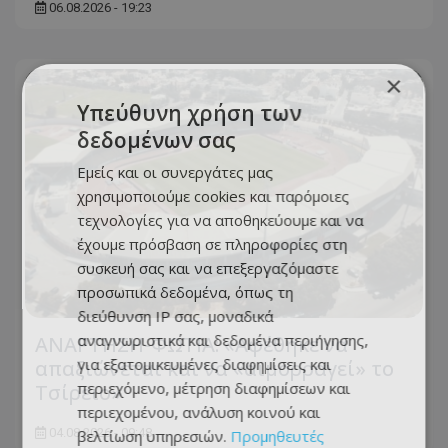
06.08.2026 - 19:23
×
Υπεύθυνη χρήση των
δεδομένων σας
Εμείς και οι συνεργάτες μας
χρησιμοποιούμε cookies και παρόμοιες
τεχνολογίες για να αποθηκεύουμε και να
έχουμε πρόσβαση σε πληροφορίες στη
συσκευή σας και να επεξεργαζόμαστε
προσωπικά δεδομένα, όπως τη
διεύθυνση IP σας, μοναδικά
αναγνωριστικά και δεδομένα περιήγησης,
ΑΝΑΡΤΗΣΗ-ΦΩΤΙΑ: «Αφέθηκε να
για εξατομικευμένες διαφημίσεις και
απαξιώνεται και να «αιμορραγεί» το
περιεχόμενο, μέτρηση διαφημίσεων και
Τσίρειο»
περιεχομένου, ανάλυση κοινού και
04.08.2026 - 09:48
βελτίωση υπηρεσιών.
Προμηθευτές