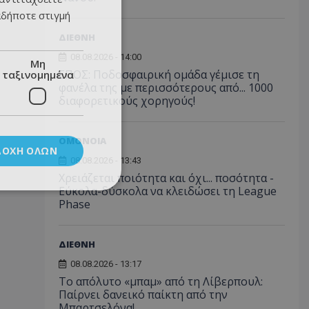
αδήποτε στιγμή
ΔΙΕΘΝΗ
08.08.2026 - 14:00
Μη
ΕΠΟΣ: Ποδοσφαιρική ομάδα γέμισε τη
ταξινομημένα
φανέλα της με περισσότερους από... 1000
διαφορετικούς χορηγούς!
ΟΜΟΝΟΙΑ
ΔΟΧΉ ΌΛΩΝ
08.08.2026 - 13:43
Χρειάζεται ποιότητα και όχι... ποσότητα -
Εύκολα-δύσκολα να κλειδώσει τη League
Phase
ΔΙΕΘΝΗ
08.08.2026 - 13:17
Το απόλυτο «μπαμ» από τη Λίβερπουλ:
Παίρνει δανεικό παίκτη από την
Μπαρτσελόνα!