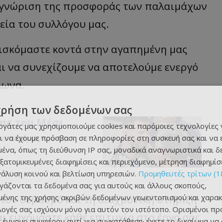
αγνώριση της προσφοράς των παλαιμάχων
εία του συλλόγου μας.
ρισκόμαστε κοντά στην αγαπημένη μας
αι να συνεχίζουμε να αποτελούμε ενεργό
λωνα.
χρήση των δεδομένων σας
ας του Μέσι
εργάτες μας χρησιμοποιούμε cookies και παρόμοιες τεχνολογίες 
ι να έχουμε πρόσβαση σε πληροφορίες στη συσκευή σας και να
 ο πατέρας του σε
ένα, όπως τη διεύθυνση IP σας, μοναδικά αναγνωριστικά και 
εξατομικευμένες διαφημίσεις και περιεχόμενο, μέτρηση διαφημίσ
νάλυση κοινού και βελτίωση υπηρεσιών.
Προμηθευτές τρίτων (1
ργάζονται τα δεδομένα σας για αυτούς και άλλους σκοπούς,
ένης της χρήσης ακριβών δεδομένων γεωεντοπισμού και χαρακ
 τον σεβασμό και τη διαχρονική στήριξη
ιλογές σας ισχύουν μόνο για αυτόν τον ιστότοπο. Ορισμένοι πρ
 ευχόμαστε κάθε επιτυχία στο έργο σας,
 έννομο συμφέρον αντί για συγκατάθεση· έχετε το δικαίωμα να