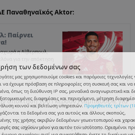
ΑΕ Παναθηναϊκός Aktor:
λ: Παίρνει
α!
ροχωρά η Λίβερπουλ,
λόνα για την απόκτηση
χρήση των δεδομένων σας
εργάτες μας χρησιμοποιούμε cookies και παρόμοιες τεχνολογίες 
ι να έχουμε πρόσβαση σε πληροφορίες στη συσκευή σας και να
ένα, όπως τη διεύθυνση IP σας, μοναδικά αναγνωριστικά και 
εξατομικευμένες διαφημίσεις και περιεχόμενο, μέτρηση διαφημίσ
ην απόκτηση του Γκερσόν Γιαμπουσέλε για
νάλυση κοινού και βελτίωση υπηρεσιών.
Προμηθευτές τρίτων (1
ργάζονται τα δεδομένα σας για αυτούς και άλλους σκοπούς,
ένης της χρήσης ακριβών δεδομένων γεωεντοπισμού και χαρακ
υ του 1995 στο Ντρε της Γαλλίας, έχει
ιλογές σας ισχύουν μόνο για αυτόν τον ιστότοπο. Ορισμένοι πρ
 έννομο συμφέρον αντί για συγκατάθεση· έχετε το δικαίωμα να