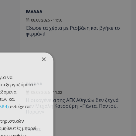
ΕΛΛΑΔΑ
08.08.2026 - 11:50
Έδωσε τα χέρια με Ρισβάνη και βγήκε το
φιρμάνι!
×
για να
ΕΛΛΑΔΑ
 επεξεργαζόμαστε
δεδομένα
08.08.2026 - 11:32
εων και
Η οικογένεια της ΑΕΚ Αθηνών δεν ξεχνά
τον Μιχάλη Κατσούρη: «Πάντα, Παντού,
884)
ενδέχεται
Παρών»
τηριστικών
ομηθευτές μπορεί
ΠΑΦΟΣ
 αντιταχθείτε