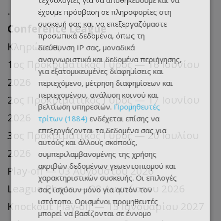
τεχνολογίες για να αποθηκεύουμε και να
.
έχουμε πρόσβαση σε πληροφορίες στη
συσκευή σας και να επεξεργαζόμαστε
Conference League
προσωπικά δεδομένα, όπως τη
Κληρώσεις
διεύθυνση IP σας, μοναδικά
αναγνωριστικά και δεδομένα περιήγησης,
1ος Προκριματικός Γύρος — 16 Ιουνίου
για εξατομικευμένες διαφημίσεις και
2026
περιεχόμενο, μέτρηση διαφημίσεων και
περιεχομένου, ανάλυση κοινού και
2ος Προκριματικός Γύρος — 17 Ιουνίου
βελτίωση υπηρεσιών.
Προμηθευτές
2026
τρίτων (1884)
ενδέχεται επίσης να
επεξεργάζονται τα δεδομένα σας για
3ος Προκριματικός Γύρος — 20 Ιουλίου
αυτούς και άλλους σκοπούς,
2026
συμπεριλαμβανομένης της χρήσης
ακριβών δεδομένων γεωεντοπισμού και
Play-off — 03 Αυγούστου 2026
χαρακτηριστικών συσκευής. Οι επιλογές
League Phase — 28 Αυγούστου 2026
σας ισχύουν μόνο για αυτόν τον
ιστότοπο. Ορισμένοι προμηθευτές
Knockout Play-off — 15 Ιανουαρίου 2027
μπορεί να βασίζονται σε έννομο