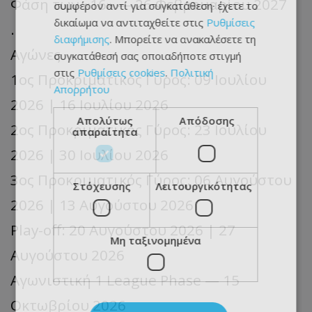
Φάση των «16» — 26 Φεβρουαρίου 2027
συμφέρον αντί για συγκατάθεση· έχετε το
δικαίωμα να αντιταχθείτε στις
Ρυθμίσεις
.
διαφήμισης
. Μπορείτε να ανακαλέσετε τη
Αγώνες
συγκατάθεσή σας οποιαδήποτε στιγμή
στις
Ρυθμίσεις cookies
.
Πολιτική
1ος Προκριματικός Γύρος: 09 Ιουλίου
Απορρήτου
2026 | 16 Ιουλίου 2026
Απολύτως
Απόδοσης
2ος Προκριματικός Γύρος: 23 Ιουλίου
απαραίτητα
2026 | 30 Ιουλίου 2026
3ος Προκριματικός Γύρος: 06 Αυγούστου
Στόχευσης
Λειτουργικότητας
2026 | 13 Αυγούστου 2026
Play-off: 20 Αυγούστου 2026 | 27
Μη ταξινομημένα
Αυγούστου 2026
Αγωνιστική 1 League Phase — 15
Οκτωβρίου 2026