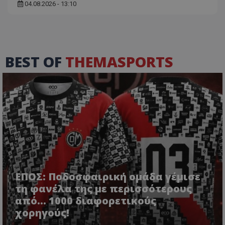
04.08.2026 - 13:10
BEST OF
THEMASPORTS
ΕΠΟΣ: Ποδοσφαιρική ομάδα γέμισε
τη φανέλα της με περισσότερους
από... 1000 διαφορετικούς
χορηγούς!