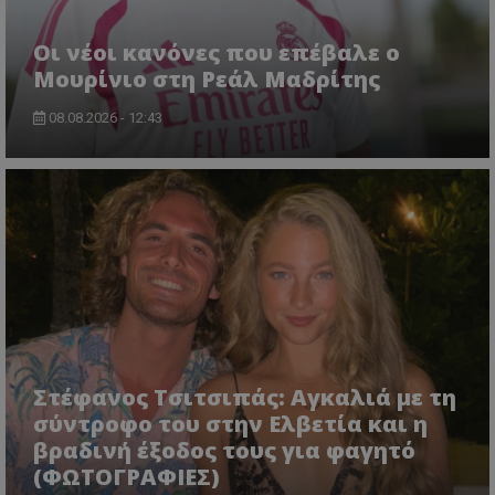
Οι νέοι κανόνες που επέβαλε ο
Μουρίνιο στη Ρεάλ Μαδρίτης
08.08.2026 - 12:43
Στέφανος Τσιτσιπάς: Αγκαλιά με τη
σύντροφο του στην Ελβετία και η
βραδινή έξοδος τους για φαγητό
(ΦΩΤΟΓΡΑΦΙΕΣ)