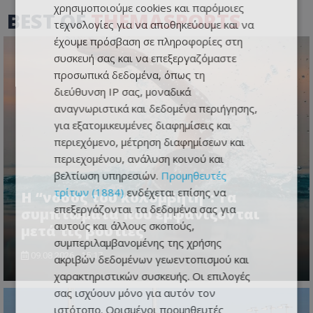
χρησιμοποιούμε cookies και παρόμοιες
BEST OF
THEMASPORTS
τεχνολογίες για να αποθηκεύουμε και να
έχουμε πρόσβαση σε πληροφορίες στη
συσκευή σας και να επεξεργαζόμαστε
προσωπικά δεδομένα, όπως τη
διεύθυνση IP σας, μοναδικά
αναγνωριστικά και δεδομένα περιήγησης,
για εξατομικευμένες διαφημίσεις και
περιεχόμενο, μέτρηση διαφημίσεων και
περιεχομένου, ανάλυση κοινού και
βελτίωση υπηρεσιών.
Προμηθευτές
τρίτων (1884)
ενδέχεται επίσης να
Η “νόσος του κολυμβητή”: Τα
επεξεργάζονται τα δεδομένα σας για
συμπτώματα που εμφανίζονται
αυτούς και άλλους σκοπούς,
μετά τις βουτιές
συμπεριλαμβανομένης της χρήσης
09.08.2026 - 15:17
ακριβών δεδομένων γεωεντοπισμού και
χαρακτηριστικών συσκευής. Οι επιλογές
σας ισχύουν μόνο για αυτόν τον
ιστότοπο. Ορισμένοι προμηθευτές