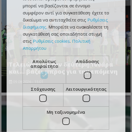
μπορεί να βασίζονται σε έννομο
συμφέρον αντί για συγκατάθεση· έχετε το
δικαίωμα να αντιταχθείτε στις
Ρυθμίσεις
διαφήμισης
. Μπορείτε να ανακαλέσετε τη
συγκατάθεσή σας οποιαδήποτε στιγμή
στις
Ρυθμίσεις cookies
.
Πολιτική
Απορρήτου
Απολύτως
Απόδοσης
Τελειώνει με την δεύτερη 100άρα
απαραίτητα
και... βάζει μπρος για την επόμενη
09.08.2026 - 15:01
Στόχευσης
Λειτουργικότητας
Μη ταξινομημένα