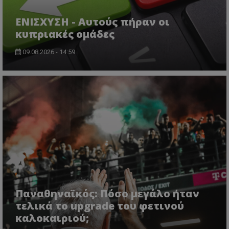
ΕΝΙΣΧΥΣΗ - Αυτούς πήραν οι
κυπριακές ομάδες
09.08.2026 - 14:59
Παναθηναϊκός: Πόσο μεγάλο ήταν
τελικά το upgrade του φετινού
καλοκαιριού;