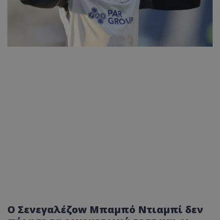
O Σενεγαλέζοw Μπαμπό Ντιαμπί δεν