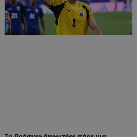
Το Πράσινο Ακρωτήρι πήρε μια