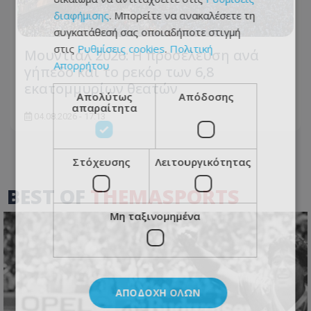
διαφήμισης
. Μπορείτε να ανακαλέσετε τη
συγκατάθεσή σας οποιαδήποτε στιγμή
στις
Ρυθμίσεις cookies
.
Πολιτική
Μουντιάλ 2026: Η προσέλευση ανά
Απορρήτου
γήπεδο και το ρεκόρ των 6,8
εκατομμυρίων θεατών
Απολύτως
Απόδοσης
απαραίτητα
04.08.2026 - 17:13
Στόχευσης
Λειτουργικότητας
BEST OF
THEMASPORTS
Μη ταξινομημένα
ΑΠΟΔΟΧΉ ΌΛΩΝ