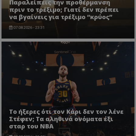
Παραλείπεις την προθέρμανση
πριν το τρέξιμο; Γιατί δεν πρέπει
να βγαίνεις για τρέξιμο “κρύος”
07.08.2026 - 23:31
Το ήξερες ότι τον Κάρι δεν τον λένε
Στέφεν; Τα αληθινά ονόματα έξι
σταρ του NBA