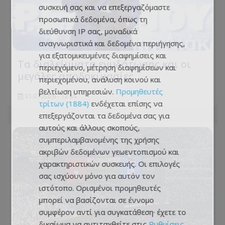
συσκευή σας και να επεξεργαζόμαστε
προσωπικά δεδομένα, όπως τη
διεύθυνση IP σας, μοναδικά
αναγνωριστικά και δεδομένα περιήγησης,
για εξατομικευμένες διαφημίσεις και
Τα διαλείμματα ενυδάτωσης και οι
περιεχόμενο, μέτρηση διαφημίσεων και
μεγάλες αποδοκιμασίες
περιεχομένου, ανάλυση κοινού και
βελτίωση υπηρεσιών.
Προμηθευτές
31.07.2026 - 13:55
τρίτων (1884)
ενδέχεται επίσης να
επεξεργάζονται τα δεδομένα σας για
αυτούς και άλλους σκοπούς,
συμπεριλαμβανομένης της χρήσης
ακριβών δεδομένων γεωεντοπισμού και
χαρακτηριστικών συσκευής. Οι επιλογές
σας ισχύουν μόνο για αυτόν τον
ιστότοπο. Ορισμένοι προμηθευτές
μπορεί να βασίζονται σε έννομο
συμφέρον αντί για συγκατάθεση· έχετε το
δικαίωμα να αντιταχθείτε στις
Ρυθμίσεις