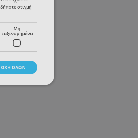
αδήποτε στιγμή
Μη
ταξινομημένα
ΔΟΧΉ ΌΛΩΝ