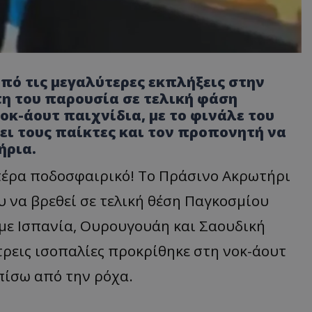
πό τις μεγαλύτερες εκπλήξεις στην
η του παρουσία σε τελική φάση
νοκ-άουτ παιχνίδια, με το φινάλε του
ει τους παίκτες και τον προπονητή να
ήρια.
 πέρα ποδοσφαιρικό! Το Πράσινο Ακρωτήρι
 να βρεθεί σε τελική θέση Παγκοσμίου
 με Ισπανία, Ουρουγουάη και Σαουδική
τρεις ισοπαλίες προκρίθηκε στη νοκ-άουτ
πίσω από την ρόχα.