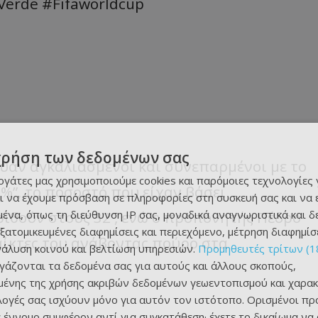
Verde
#Fıfaworldcup
χρήση των δεδομένων σας
υαν αγκαλιασμένοι και συνεπαρμένοι με το
εργάτες μας χρησιμοποιούμε cookies και παρόμοιες τεχνολογίες 
%”, το ποσοστό που είχαν βάσει
ι να έχουμε πρόσβαση σε πληροφορίες στη συσκευή σας και να
ένα, όπως τη διεύθυνση IP σας, μοναδικά αναγνωριστικά και 
ριθούν στους 32′, ενώ ο προπονητής Πέδρο
εξατομικευμένες διαφημίσεις και περιεχόμενο, μέτρηση διαφημίσ
αίκτες του ανάβοντας πούρο στα
νάλυση κοινού και βελτίωση υπηρεσιών.
Προμηθευτές τρίτων (1
ργάζονται τα δεδομένα σας για αυτούς και άλλους σκοπούς,
ένης της χρήσης ακριβών δεδομένων γεωεντοπισμού και χαρακ
ιλογές σας ισχύουν μόνο για αυτόν τον ιστότοπο. Ορισμένοι πρ
 έννομο συμφέρον αντί για συγκατάθεση· έχετε το δικαίωμα να