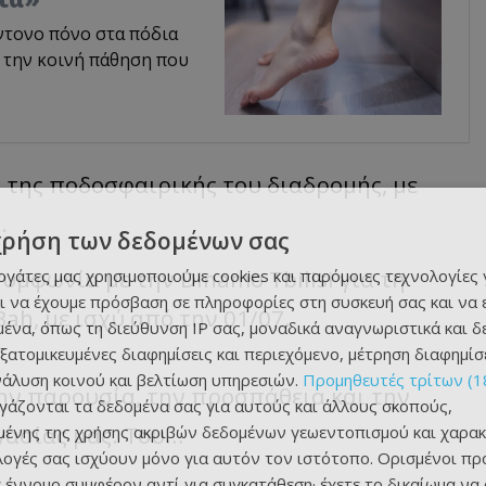
ντονο πόνο στα πόδια
 την κοινή πάθηση που
 της ποδοσφαιρικής του διαδρομής, με
.
χρήση των δεδομένων σας
υμφωνία με την Dinamo Tbilisi για τη
εργάτες μας χρησιμοποιούμε cookies και παρόμοιες τεχνολογίες 
ι να έχουμε πρόσβαση σε πληροφορίες στη συσκευή σας και να
h, με ισχύ από την 01/07.
ένα, όπως τη διεύθυνση IP σας, μοναδικά αναγνωριστικά και 
εξατομικευμένες διαφημίσεις και περιεχόμενο, μέτρηση διαφημίσ
νάλυση κοινού και βελτίωση υπηρεσιών.
Προμηθευτές τρίτων (1
την παρουσία, την προσπάθεια και την
ργάζονται τα δεδομένα σας για αυτούς και άλλους σκοπούς,
γασίας μας. Του…
ένης της χρήσης ακριβών δεδομένων γεωεντοπισμού και χαρακ
ιλογές σας ισχύουν μόνο για αυτόν τον ιστότοπο. Ορισμένοι πρ
 έννομο συμφέρον αντί για συγκατάθεση· έχετε το δικαίωμα να