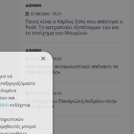
ΔΙΕΘΝΗ
07.08.2026 - 15:27
Ποιος είναι ο Κάρλος Εσπι που απέκτησε η
Ρεάλ: Το αστραπιαίο «ξεπέταγμα» του και
το στοίχημα του Μουρίνιο
ΔΙΕΘΝΗ
×
07.08.2026 - 15:22
«Να είμαστε ανταγωνιστικοί απέναντι σε
κάθε αντίπαλο»
για να
 επεξεργαζόμαστε
δεδομένα
07.08.2026 - 15:15
εων και
Η αδερφή του Παναγιώτη Ανδρέου στην
884)
ενδέχεται
ΑΕΚ Αθηνών!
τηριστικών
ομηθευτές μπορεί
 αντιταχθείτε