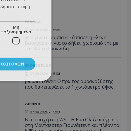
αδήποτε στιγμή
ΕΛΛΑΔΑ
Μη
07.08.2026 - 15:05
ταξινομημένα
«Θα γίνετε ρόμπα!»: Ξέσπασε η Ελένη
Βουλγαράκη για το δήθεν χωρισμό της με
τον Φώτη Ιωαννίδη
ΔΟΧΉ ΌΛΩΝ
SPORTS PLUS
07.08.2026 - 15:04
Jeddah Tower: Ο πρώτος ουρανοξύστης
που θα ξεπεράσει το 1 χιλιόμετρο ύψος
ΔΙΕΘΝΗ
07.08.2026 - 15:03
Νέα εποχή στη WSL: Η Εύα Ολίδ υπέγραψε
στη Μάντσεστερ Γιουνάιτεντ και πλέον το
60% είναι γυναίκες προπονήτριες!