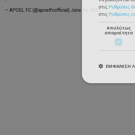
στις
Ρυθμίσεις δ
— APOEL FC (@apoelfcofficial)
June 26, 2026
στις
Ρυθμίσεις c
Απολύτως
απαραίτητα
ΕΜΦΆΝΙΣΗ 